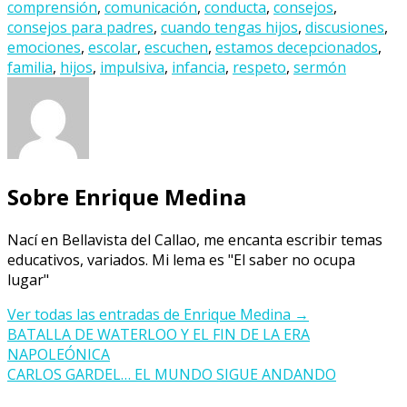
comprensión
,
comunicación
,
conducta
,
consejos
,
consejos para padres
,
cuando tengas hijos
,
discusiones
,
emociones
,
escolar
,
escuchen
,
estamos decepcionados
,
familia
,
hijos
,
impulsiva
,
infancia
,
respeto
,
sermón
Sobre Enrique Medina
Nací en Bellavista del Callao, me encanta escribir temas
educativos, variados. Mi lema es "El saber no ocupa
lugar"
Ver todas las entradas de Enrique Medina
→
Navegación
BATALLA DE WATERLOO Y EL FIN DE LA ERA
NAPOLEÓNICA
de
CARLOS GARDEL… EL MUNDO SIGUE ANDANDO
entradas