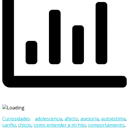
Curiosidades
adolescencia
,
afecto
,
asesoría
,
autoestima
,
cariño
,
chicos
,
como entender a mi hijo
,
comportamiento
,