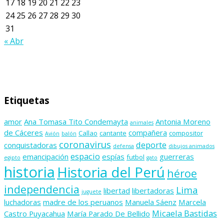
17
18
19
20
21
22
23
24
25
26
27
28
29
30
31
« Abr
Etiquetas
amor
Ana Tomasa Tito Condemayta
Antonia Moreno
animales
de Cáceres
compañera
Callao
cantante
compositor
Avión
balón
coronavirus
deporte
conquistadoras
defensa
dibujos animados
espacio
emancipación
espías
guerreras
futbol
egipto
gato
historia
Historia del Perú
héroe
independencia
Lima
libertad
libertadoras
juguete
luchadoras
madre de los peruanos
Manuela Sáenz
Marcela
Micaela Bastidas
Castro Puyacahua
María Parado De Bellido