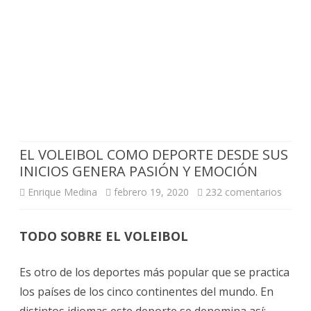
EL VOLEIBOL COMO DEPORTE DESDE SUS
INICIOS GENERA PASIÓN Y EMOCIÓN
en
Enrique Medina
febrero 19, 2020
232 comentarios
EL
TODO SOBRE EL VOLEIBOL
VOLEI
COM
Es otro de los deportes más popular que se practica
DEPO
los países de los cinco continentes del mundo. En
distintos idiomas este deporte se denomina así: