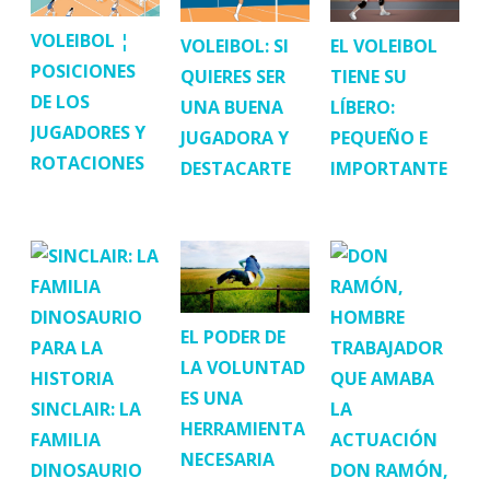
VOLEIBOL ¦
VOLEIBOL: SI
EL VOLEIBOL
POSICIONES
QUIERES SER
TIENE SU
DE LOS
UNA BUENA
LÍBERO:
JUGADORES Y
JUGADORA Y
PEQUEÑO E
ROTACIONES
DESTACARTE
IMPORTANTE
EL PODER DE
LA VOLUNTAD
ES UNA
SINCLAIR: LA
HERRAMIENTA
FAMILIA
NECESARIA
DINOSAURIO
DON RAMÓN,