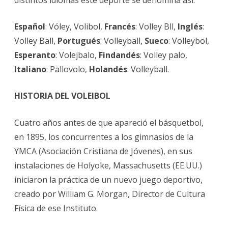
DESD
SUS
Español
: Vóley, Volibol,
Francés
: Volley Bll,
Inglés
:
INICI
Volley Ball,
Portugués
: Volleyball,
Sueco
: Volleybol,
Esperanto
: Volejbalo,
Findandés
: Volley palo,
GENE
Italiano
: Pallovolo,
Holandés
: Volleyball.
PASI
Y
HISTORIA DEL
VOLEIBOL
EMOC
Cuatro años antes de que apareció el básquetbol,
en 1895, los concurrentes a los gimnasios de la
YMCA (Asociación Cristiana de Jóvenes), en sus
instalaciones de Holyoke, Massachusetts (EE.UU.)
iniciaron la práctica de un nuevo juego deportivo,
creado por William G. Morgan, Director de Cultura
Física de ese Instituto.