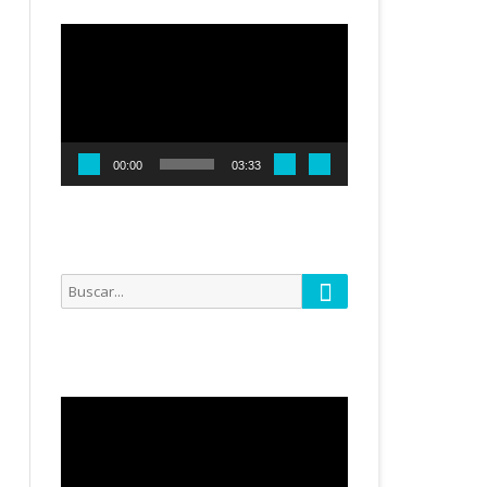
Reproductor
de
vídeo
00:00
03:33
Buscar
Buscar
por:
Reproductor
de
vídeo