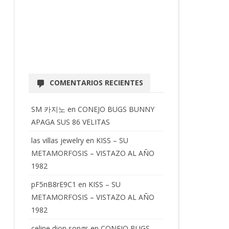
COMENTARIOS RECIENTES
SM 카지노
en
CONEJO BUGS BUNNY
APAGA SUS 86 VELITAS
las villas jewelry
en
KISS – SU
METAMORFOSIS – VISTAZO AL AÑO
1982
pF5nB8rE9C1
en
KISS – SU
METAMORFOSIS – VISTAZO AL AÑO
1982
celine dion songs
en
CONEJO BUGS