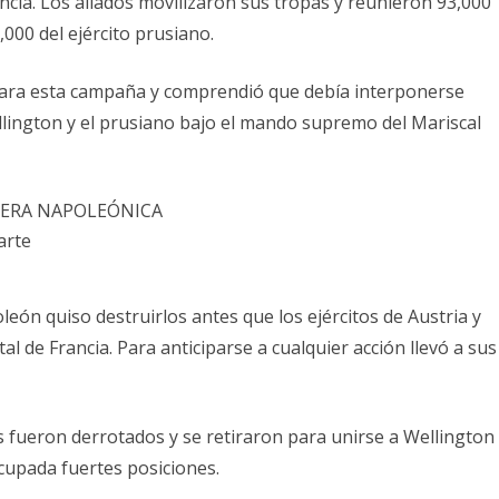
ancia. Los aliados movilizaron sus tropas y reunieron 93,000
000 del ejército prusiano.
ara esta campaña y comprendió que debía interponerse
llington y el prusiano bajo el mando supremo del Mariscal
arte
eón quiso destruirlos antes que los ejércitos de Austria y
al de Francia. Para anticiparse a cualquier acción llevó a sus
 fueron derrotados y se retiraron para unirse a Wellington
cupada fuertes posiciones.