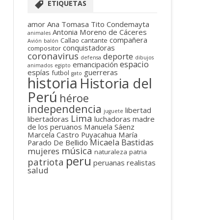
ETIQUETAS
amor
Ana Tomasa Tito Condemayta
Antonia Moreno de Cáceres
animales
compañera
Callao
cantante
Avión
balón
conquistadoras
compositor
coronavirus
deporte
defensa
dibujos
espacio
emancipación
animados
egipto
espías
guerreras
futbol
gato
historia
Historia del
Perú
héroe
independencia
libertad
juguete
Lima
libertadoras
luchadoras
madre
de los peruanos
Manuela Sáenz
Marcela Castro Puyacahua
María
Micaela Bastidas
Parado De Bellido
música
mujeres
naturaleza
patria
peru
patriota
peruanas
realistas
salud