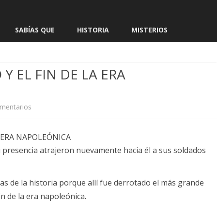
Saltar
contenido
SABÍAS QUE
HISTORIA
MISTERIOS
 EL FIN DE LA ERA
en
mentarios
BATALLA
DE
u presencia atrajeron nuevamente hacia él a sus soldados
WATERLOO
Y
s de la historia porque allí fue derrotado el más grande
EL
n de la era napoleónica.
FIN