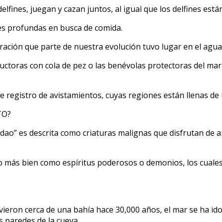
LIDAD
lfines, juegan y cazan juntos, al igual que los delfines está
es profundas en busca de comida.
O?
ión que parte de nuestra evolución tuvo lugar en el agua
uctoras con cola de pez o las benévolas protectoras del mar,
registro de avistamientos, cuyas regiones están llenas de u
dao” es descrita como criaturas malignas que disfrutan de ar
o más bien como espíritus poderosos o demonios, los cuales 
ieron cerca de una bahía hace 30,000 años, el mar se ha ido
 paredes de la cueva.