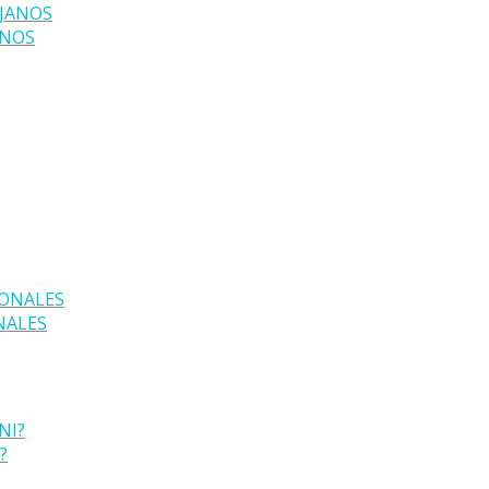
ANOS
NALES
?