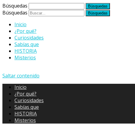
Búsquedas
Búsquedas
Inicio
¿Por qué?
Curiosidades
Sabías que
HISTORIA
Misterios
Saltar contenido
Inicio
¿Por qué?
Curiosidades
Sabías que
HISTORIA
Misterios