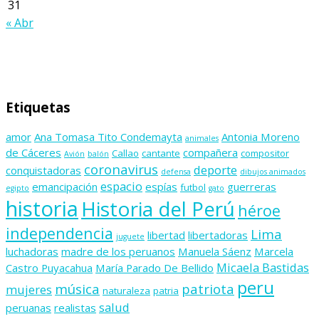
31
« Abr
Etiquetas
amor
Ana Tomasa Tito Condemayta
Antonia Moreno
animales
de Cáceres
compañera
Callao
cantante
compositor
Avión
balón
coronavirus
deporte
conquistadoras
defensa
dibujos animados
espacio
emancipación
espías
guerreras
futbol
egipto
gato
historia
Historia del Perú
héroe
independencia
Lima
libertad
libertadoras
juguete
luchadoras
madre de los peruanos
Manuela Sáenz
Marcela
Micaela Bastidas
Castro Puyacahua
María Parado De Bellido
peru
música
patriota
mujeres
naturaleza
patria
salud
peruanas
realistas