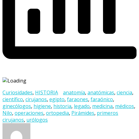
Curiosidades
,
HISTORIA
anatomía
,
anatómicas
,
ciencia
,
científico
,
cirujanos
,
egipto
,
faraones
,
faraónico
,
ginecólogos
,
higiene
,
historia
,
legado
,
medicina
,
médicos
,
Nilo
,
operaciones
,
ortopedia
,
Pirámides
,
primeros
cirujanos
,
urólogos