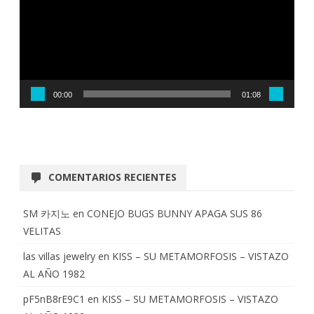
00:00
01:08
COMENTARIOS RECIENTES
SM 카지노
en
CONEJO BUGS BUNNY APAGA SUS 86
VELITAS
las villas jewelry
en
KISS – SU METAMORFOSIS – VISTAZO
AL AÑO 1982
pF5nB8rE9C1
en
KISS – SU METAMORFOSIS – VISTAZO