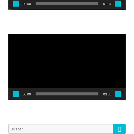
00:00
01:04
Reproductor
de
vídeo
00:00
03:33
Busca
Buscar