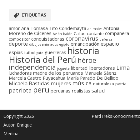
ETIQUETAS
amor
Ana Tomasa Tito Condemayta
Antonia
animales
Moreno de Cáceres
compañera
Callao
cantante
Avión
balón
coronavirus
conquistadoras
compositor
defensa
deporte
espacio
emancipación
dibujos animados
egipto
historia
espías
guerreras
futbol
gato
Historia del Perú
héroe
independencia
Lima
libertad
libertadoras
juguete
luchadoras
madre de los peruanos
Manuela Sáenz
Marcela Castro Puyacahua
María Parado De Bellido
música
Micaela Bastidas
mujeres
naturaleza
patria
peru
patriota
salud
peruanas
realistas
Copyright 2026
PardTreksKonocimient
Autor: Enrique
Medina