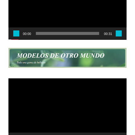
00:00
00:31
Reproductor
de
vídeo