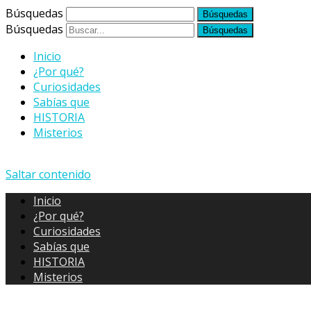
Búsquedas
Búsquedas
Inicio
¿Por qué?
Curiosidades
Sabías que
HISTORIA
Misterios
Saltar contenido
Inicio
¿Por qué?
Curiosidades
Sabías que
HISTORIA
Misterios