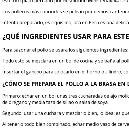
este rico plato peruano por Resolución Ministerial0441-20
CASE
EN
Los polleros más conocidos se pelean por demostrar tener
CUB
Intenta prepararlo, es riquísimo, acá en Perú es una delicia
AHU
¿QUÉ INGREDIENTES USAR PARA EST
Para sazonar el pollo se usara los siguientes ingredientes:
Todo esto se mezclara en un bol de cocina y se baña al poll
Insertar el gancho para colocarlo en el horno o cilindro,
¿CÓMO SE PREPARA EL POLLO A LA BRASA EN
Primero: echar en un bol unas tres cucharadas de ajo moli
de orégano y media taza de sillao o salsa de soya.
Segundo: usar una cuchara y mezclarlo bien, lo ideal es qu
Al tenerlo todo bien combinado, echar medio vaso de cervez