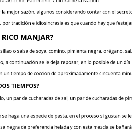
10-AG como Patrimonio Cultural de la Nación.
RO
 la mejor sazón, algunos considerando contar con el secret
O
, por tradición e idiosincrasia es que cuando hay que festejar 
MADOR
E RICO MANJAR?
 sillao o salsa de soya, comino, pimienta negra, orégano, sal
o, a continuación se le deja reposar, en lo posible de un día 
 con un tiempo de cocción de aproximadamente cincuenta minu
 DOS TIEMPOS?
do, un par de cucharadas de sal, un par de cucharadas de p
e se haga una especie de pasta, en el proceso si gustan se 
a negra de preferencia helada y con esta mezcla se bañará a