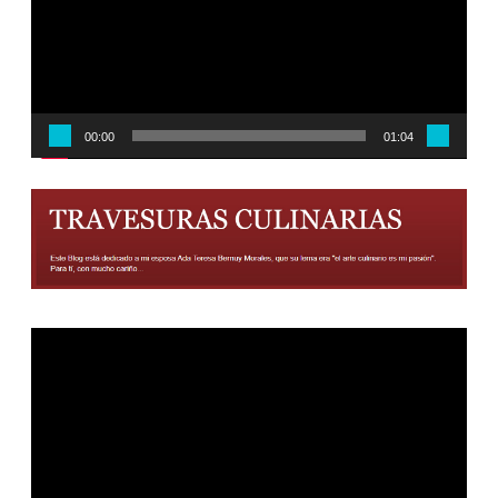
00:00
01:04
Reproductor
de
vídeo