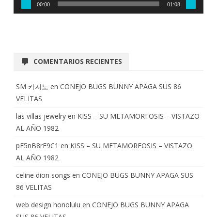
00:00
01:08
COMENTARIOS RECIENTES
SM 카지노
en
CONEJO BUGS BUNNY APAGA SUS 86
VELITAS
las villas jewelry
en
KISS – SU METAMORFOSIS – VISTAZO
AL AÑO 1982
pF5nB8rE9C1
en
KISS – SU METAMORFOSIS – VISTAZO
AL AÑO 1982
celine dion songs
en
CONEJO BUGS BUNNY APAGA SUS
86 VELITAS
web design honolulu
en
CONEJO BUGS BUNNY APAGA
SUS 86 VELITAS