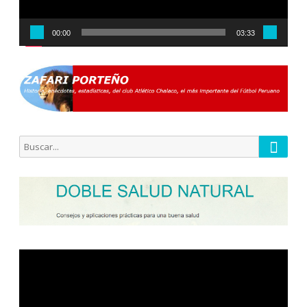
00:00
03:33
Busca
Buscar
por:
Reproductor
de
vídeo