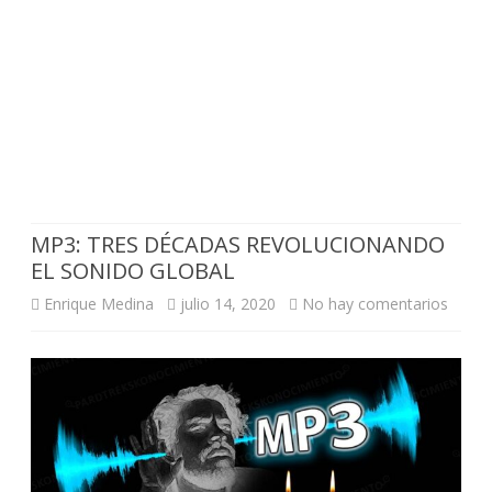
MP3: TRES DÉCADAS REVOLUCIONANDO
EL SONIDO GLOBAL
en
Enrique Medina
julio 14, 2020
No hay comentarios
MP3:
TRES
DÉCA
REVO