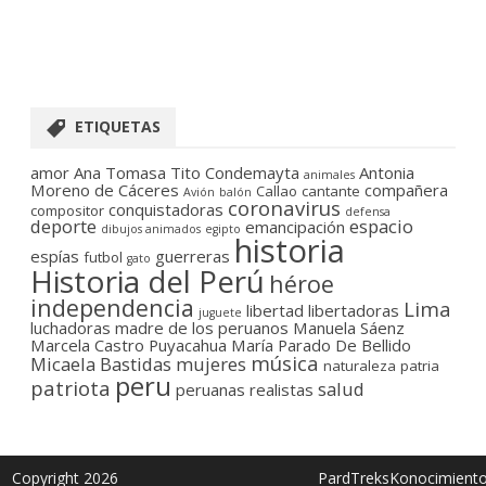
ETIQUETAS
amor
Ana Tomasa Tito Condemayta
Antonia
animales
Moreno de Cáceres
compañera
Callao
cantante
Avión
balón
coronavirus
conquistadoras
compositor
defensa
deporte
espacio
emancipación
dibujos animados
egipto
historia
espías
guerreras
futbol
gato
Historia del Perú
héroe
independencia
Lima
libertad
libertadoras
juguete
luchadoras
madre de los peruanos
Manuela Sáenz
Marcela Castro Puyacahua
María Parado De Bellido
música
Micaela Bastidas
mujeres
naturaleza
patria
peru
patriota
salud
peruanas
realistas
Copyright 2026
PardTreksKonocimient