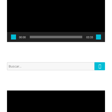
00:00
03:33
Busca
Buscar
por:
Reproductor
de
vídeo