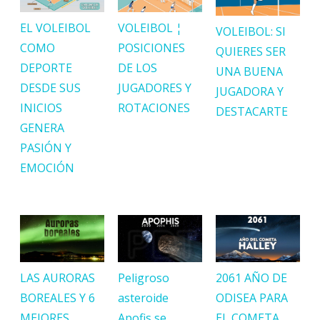
EL VOLEIBOL
VOLEIBOL ¦
VOLEIBOL: SI
COMO
POSICIONES
QUIERES SER
DEPORTE
DE LOS
UNA BUENA
DESDE SUS
JUGADORES Y
JUGADORA Y
INICIOS
ROTACIONES
DESTACARTE
GENERA
PASIÓN Y
EMOCIÓN
LAS AURORAS
Peligroso
2061 AÑO DE
BOREALES Y 6
asteroide
ODISEA PARA
MEJORES
Apofis se
EL COMETA