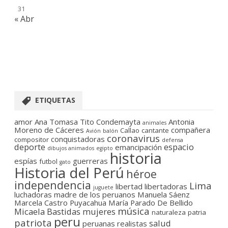
31
« Abr
ETIQUETAS
amor
Ana Tomasa Tito Condemayta
Antonia
animales
Moreno de Cáceres
compañera
Callao
cantante
Avión
balón
coronavirus
conquistadoras
compositor
defensa
deporte
espacio
emancipación
dibujos animados
egipto
historia
espías
guerreras
futbol
gato
Historia del Perú
héroe
independencia
Lima
libertad
libertadoras
juguete
luchadoras
madre de los peruanos
Manuela Sáenz
Marcela Castro Puyacahua
María Parado De Bellido
música
Micaela Bastidas
mujeres
naturaleza
patria
peru
patriota
salud
peruanas
realistas