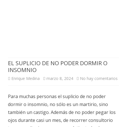
EL SUPLICIO DE NO PODER DORMIR O
INSOMNIO
en
Enrique Medina
marzo 8, 2024
No hay comentarios
EL
Para muchas personas el suplicio de no poder
SUPL
dormir o insomnio, no sólo es un martirio, sino
DE
también un castigo. Además de no poder pegar los
NO
ojos durante casi un mes, de recorrer consultorio