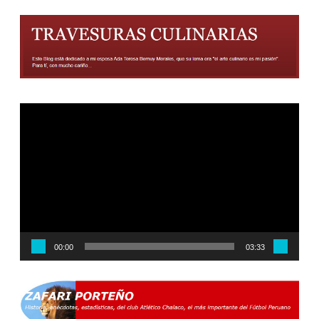
Reproductor
de
vídeo
00:00
03:33