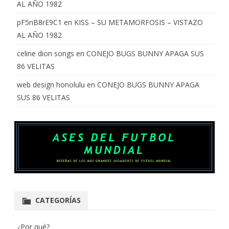
AL AÑO 1982
pF5nB8rE9C1
en
KISS – SU METAMORFOSIS – VISTAZO
AL AÑO 1982
celine dion songs
en
CONEJO BUGS BUNNY APAGA SUS
86 VELITAS
web design honolulu
en
CONEJO BUGS BUNNY APAGA
SUS 86 VELITAS
CATEGORÍAS
¿Por qué?