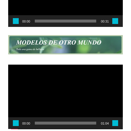
00:00
00:31
Reproductor
de
vídeo
00:00
01:04