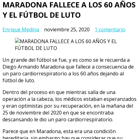
MARADONA FALLECE A LOS 60 AÑOS
Y EL FÚTBOL DE LUTO
en
Enrique Medina
noviembre 25, 2020
1 comentario
MAR
FALL
A
LOS
Un grande del fútbol se fue, y es como se le recuerda a
60
Diego Armando Maradona que fallece a consecuencia de
AÑOS
un paro cardiorrespiratorio a los 60 años dejando al
Y
fútbol de luto.
EL
FÚTB
Dentro del proceso en que mientras salía de una
DE
operación a la cabeza, los médicos estaban esperanzados
LUTO
y eran optimistas por su recuperación, en la mañana del
25 de noviembre del 2020 en que se encontraba
descansando le dio un paro cardiorrespiratorio.
Parece que en Maradona, esta era una condición
hereditaria, sin embargo hay que considerar que su