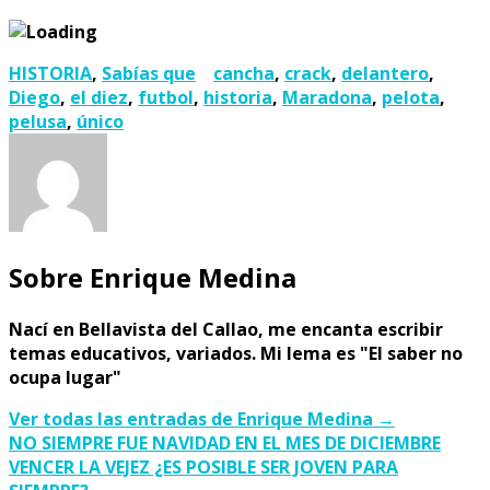
HISTORIA
,
Sabías que
cancha
,
crack
,
delantero
,
Diego
,
el diez
,
futbol
,
historia
,
Maradona
,
pelota
,
pelusa
,
único
Sobre Enrique Medina
Nací en Bellavista del Callao, me encanta escribir
temas educativos, variados. Mi lema es "El saber no
ocupa lugar"
Ver todas las entradas de Enrique Medina
→
Navegación
NO SIEMPRE FUE NAVIDAD EN EL MES DE DICIEMBRE
VENCER LA VEJEZ ¿ES POSIBLE SER JOVEN PARA
de