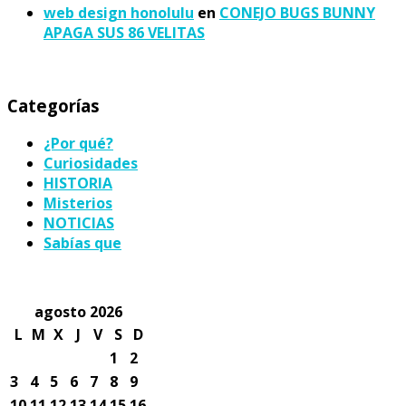
web design honolulu
en
CONEJO BUGS BUNNY
APAGA SUS 86 VELITAS
Categorías
¿Por qué?
Curiosidades
HISTORIA
Misterios
NOTICIAS
Sabías que
agosto 2026
L
M
X
J
V
S
D
1
2
3
4
5
6
7
8
9
10
11
12
13
14
15
16