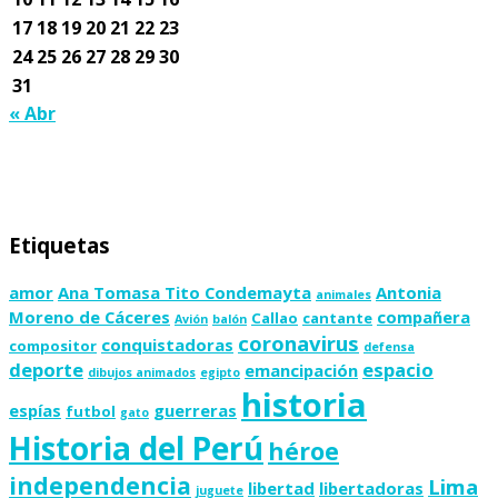
17
18
19
20
21
22
23
24
25
26
27
28
29
30
31
« Abr
Etiquetas
amor
Ana Tomasa Tito Condemayta
Antonia
animales
Moreno de Cáceres
compañera
Callao
cantante
Avión
balón
coronavirus
conquistadoras
compositor
defensa
deporte
espacio
emancipación
dibujos animados
egipto
historia
espías
guerreras
futbol
gato
Historia del Perú
héroe
independencia
Lima
libertad
libertadoras
juguete