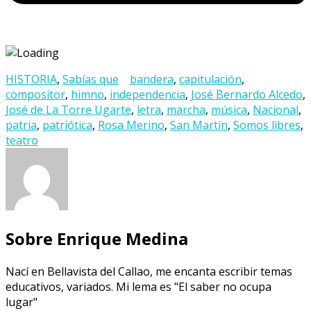
HISTORIA
,
Sabías que
bandera
,
capitulación
,
compositor
,
himno
,
independencia
,
José Bernardo Alcedo
,
José de La Torre Ugarte
,
letra
,
marcha
,
música
,
Nacional
,
patria
,
patriótica
,
Rosa Merino
,
San Martín
,
Somos libres
,
teatro
Sobre Enrique Medina
Nací en Bellavista del Callao, me encanta escribir temas
educativos, variados. Mi lema es "El saber no ocupa
lugar"