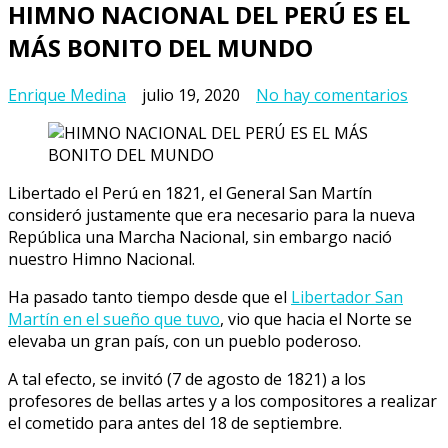
HIMNO NACIONAL DEL PERÚ ES EL
MÁS BONITO DEL MUNDO
en
Enrique Medina
julio 19, 2020
No hay comentarios
HIM
NACI
DEL
PERÚ
Libertado el Perú en 1821, el General San Martín
ES
consideró justamente que era necesario para la nueva
EL
República una Marcha Nacional, sin embargo nació
MÁS
nuestro Himno Nacional.
BON
DEL
Ha pasado tanto tiempo desde que el
Libertador San
MUN
Martín en el sueño que tuvo
, vio que hacia el Norte se
elevaba un gran país, con un pueblo poderoso.
A tal efecto, se invitó (7 de agosto de 1821) a los
profesores de bellas artes y a los compositores a realizar
el cometido para antes del 18 de septiembre.