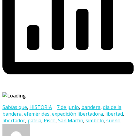
Sabías que
,
HISTORIA
7 de junio
,
bandera
,
día de la
bandera
,
efemérides
,
expedición libertadora
,
libertad
,
libertador
,
patria
,
Pisco
,
San Martín
,
símbolo
,
sueño