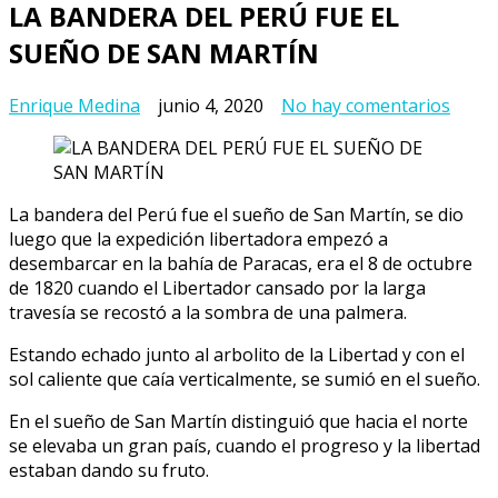
LA BANDERA DEL PERÚ FUE EL
SUEÑO DE SAN MARTÍN
en
Enrique Medina
junio 4, 2020
No hay comentarios
LA
BAND
DEL
PERÚ
La bandera del Perú fue el sueño de San Martín, se dio
FUE
luego que la expedición libertadora empezó a
EL
desembarcar en la bahía de Paracas, era el 8 de octubre
SUEÑ
de 1820 cuando el Libertador cansado por la larga
DE
travesía se recostó a la sombra de una palmera.
SAN
MART
Estando echado junto al arbolito de la Libertad y con el
sol caliente que caía verticalmente, se sumió en el sueño.
En el sueño de San Martín distinguió que hacia el norte
se elevaba un gran país, cuando el progreso y la libertad
estaban dando su fruto.