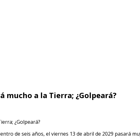
rá mucho a la Tierra; ¿Golpeará?
groso
roide
is
entro de seis años, el viernes 13 de abril de 2029 pasará muy 