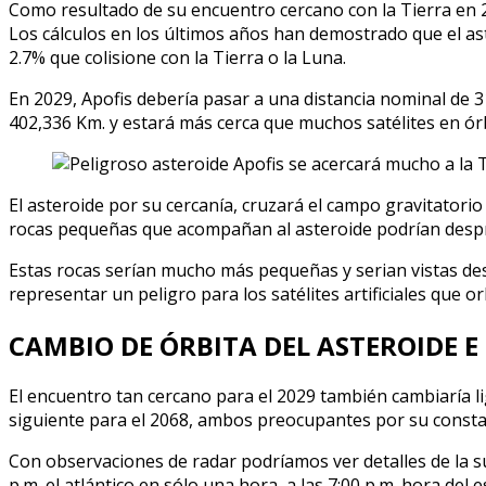
Como resultado de su encuentro cercano con la Tierra en 20
Los cálculos en los últimos años han demostrado que el ast
2.7% que colisione con la Tierra o la Luna.
En 2029, Apofis debería pasar a una distancia nominal de 3
402,336 Km. y estará más cerca que muchos satélites en órb
El asteroide por su cercanía, cruzará el campo gravitatori
rocas pequeñas que acompañan al asteroide podrían despren
Estas rocas serían mucho más pequeñas y serian vistas des
representar un peligro para los satélites artificiales que or
CAMBIO DE ÓRBITA DEL ASTEROIDE 
El encuentro tan cercano para el 2029 también cambiaría li
siguiente para el 2068, ambos preocupantes por su consta
Con observaciones de radar podríamos ver detalles de la s
p.m. el atlántico en sólo una hora, a las 7:00 p.m. hora del