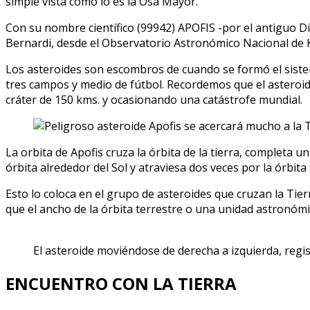
simple vista como lo es la Osa Mayor.
acer
muc
Con su nombre científico (99942) APOFIS -por el antiguo Dio
a
Bernardi, desde el Observatorio Astronómico Nacional de K
la
Los asteroides son escombros de cuando se formó el siste
Tier
tres campos y medio de fútbol. Recordemos que el asteroid
¿Gol
cráter de 150 kms. y ocasionando una catástrofe mundial.
La orbita de Apofis cruza la órbita de la tierra, completa
órbita alrededor del Sol y atraviesa dos veces por la órbita 
Esto lo coloca en el grupo de asteroides que cruzan la Tie
que el ancho de la órbita terrestre o una unidad astronómi
El asteroide moviéndose de derecha a izquierda, reg
ENCUENTRO CON LA TIERRA