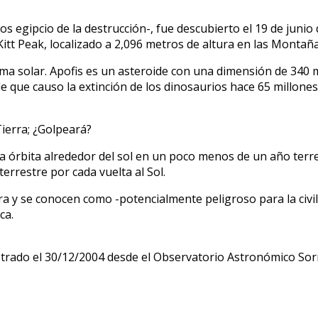
cará
ho
s egipcio de la destrucción-, fue descubierto el 19 de junio 
itt Peak, localizado a 2,096 metros de altura en las Montañ
ma solar. Apofis es un asteroide con una dimensión de 340
ra;
e que causo la extinción de los dinosaurios hace 65 millone
peará?
 una órbita alrededor del sol en un poco menos de un año ter
terrestre por cada vuelta al Sol.
rra y se conocen como -potencialmente peligroso para la civ
ca.
istrado el 30/12/2004 desde el Observatorio Astronómico So