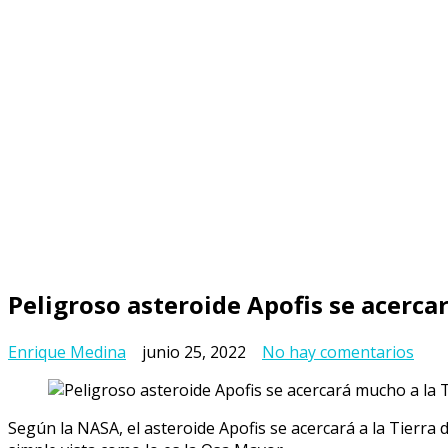
Peligroso asteroide Apofis se acerca
en
Enrique Medina
junio 25, 2022
No hay comentarios
Peli
aste
Apof
Según la NASA, el asteroide Apofis se acercará a la Tierra d
se