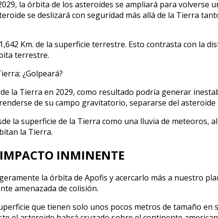
29, la órbita de los asteroides se ampliará para volverse u
eroide se deslizará con seguridad más allá de la Tierra tan
1,642 Km. de la superficie terrestre. Esto contrasta con la
ita terrestre.
o de la Tierra en 2029, como resultado podría generar inesta
derse de su campo gravitatorio, separarse del asteroide pa
de la superficie de la Tierra como una lluvia de meteoros,
bitan la Tierra.
E IMPACTO INMINENTE
geramente la órbita de Apofis y acercarlo más a nuestro pla
nte amenazada de colisión.
uperficie que tienen solo unos pocos metros de tamaño en su
 este el asteroide habrá cruzado sobre el continente american