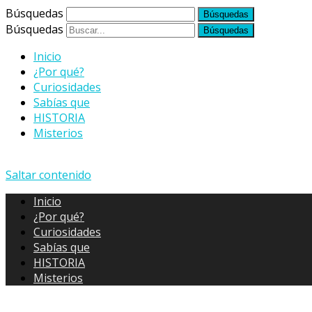
Búsquedas
Búsquedas
Inicio
¿Por qué?
Curiosidades
Sabías que
HISTORIA
Misterios
Saltar contenido
Inicio
¿Por qué?
Curiosidades
Sabías que
HISTORIA
Misterios