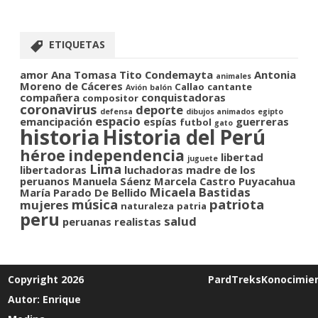
ETIQUETAS
amor
Ana Tomasa Tito Condemayta
Antonia
animales
Moreno de Cáceres
Callao
cantante
Avión
balón
compañera
conquistadoras
compositor
coronavirus
deporte
defensa
dibujos animados
egipto
espacio
emancipación
espías
guerreras
futbol
gato
historia
Historia del Perú
héroe
independencia
libertad
juguete
Lima
libertadoras
luchadoras
madre de los
peruanos
Manuela Sáenz
Marcela Castro Puyacahua
Micaela Bastidas
María Parado De Bellido
música
patriota
mujeres
naturaleza
patria
peru
salud
peruanas
realistas
Copyright 2026
PardTreksKonocimie
Autor: Enrique