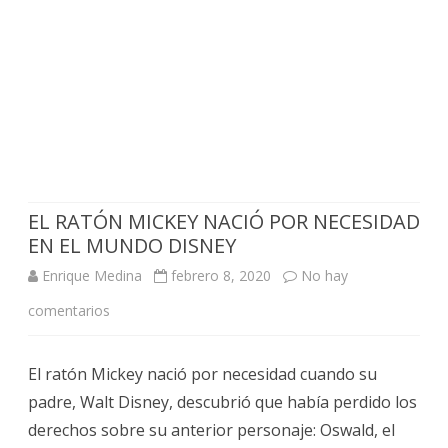
EL RATÓN MICKEY NACIÓ POR NECESIDAD
EN EL MUNDO DISNEY
Enrique Medina
febrero 8, 2020
No hay
en
comentarios
EL
El ratón Mickey nació por necesidad cuando su
RATÓN
padre, Walt Disney, descubrió que había perdido los
MICKEY
derechos sobre su anterior personaje: Oswald, el