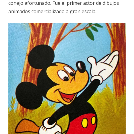
NACIÓ
conejo afortunado. Fue el primer actor de dibujos
animados comercializado a gran escala.
POR
NECESIDAD
EN
EL
MUNDO
DISNEY