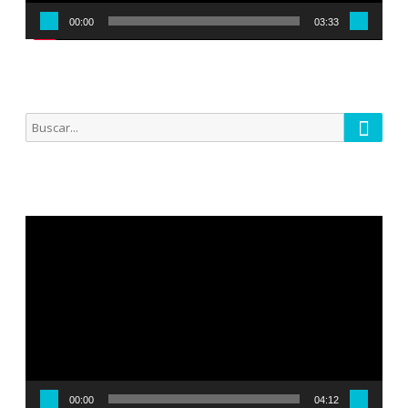
00:00
03:33
Busca
Buscar
por:
Reproductor
de
vídeo
00:00
04:12