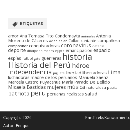
ETIQUETAS
amor
Ana Tomasa Tito Condemayta
Antonia
animales
Moreno de Cáceres
compañera
Callao
cantante
Avión
balón
coronavirus
conquistadoras
compositor
defensa
deporte
espacio
emancipación
dibujos animados
egipto
historia
espías
guerreras
futbol
gato
Historia del Perú
héroe
independencia
Lima
libertad
libertadoras
juguete
luchadoras
madre de los peruanos
Manuela Sáenz
Marcela Castro Puyacahua
María Parado De Bellido
música
Micaela Bastidas
mujeres
naturaleza
patria
peru
patriota
salud
peruanas
realistas
Copyright 2026
PardTreksKonocimient
Autor: Enrique