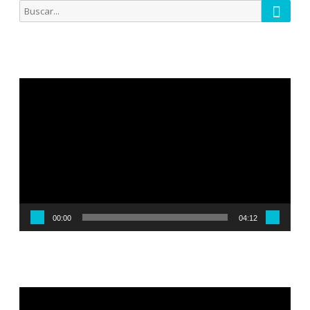
Busca
Buscar
por:
Reproductor
de
vídeo
00:00
04:12
Reproductor
de