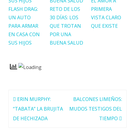
EL AMOR A
FLASH DRAG:
RETO DE LOS
PRIMERA
UN AUTO
30 DÍAS: LOS
VISTA CLARO
PARA ARMAR
QUE TROTAN
QUE EXISTE
EN CASA CON
POR UNA
SUS HIJOS
BUENA SALUD
Navegación
ERIN MURPHY:
BALCONES LIMEÑOS:
de
“TABATA” LA BRUJITA
MUDOS TESTIGOS DEL
entradas
DE HECHIZADA
TIEMPO