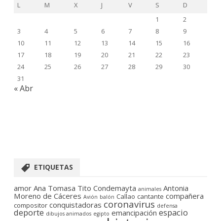
L
M
X
J
V
S
D
1
2
3
4
5
6
7
8
9
10
11
12
13
14
15
16
17
18
19
20
21
22
23
24
25
26
27
28
29
30
31
« Abr
ETIQUETAS
amor
Ana Tomasa Tito Condemayta
Antonia
animales
Moreno de Cáceres
compañera
Callao
cantante
Avión
balón
coronavirus
conquistadoras
compositor
defensa
deporte
espacio
emancipación
dibujos animados
egipto