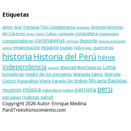
Etiquetas
amor
Ana Tomasa Tito Condemayta
Antonia Moreno
animales
de Cáceres
compañera
Callao
cantante
compositor
Avión
balón
coronavirus
deporte
conquistadoras
defensa
dibujos animados
espacio
emancipación
espías
guerreras
futbol
egipto
gato
historia
Historia del Perú
héroe
independencia
Lima
libertad
libertadoras
juguete
luchadoras
madre de los peruanos
Manuela Sáenz
Marcela
Micaela Bastidas
Castro Puyacahua
María Parado De Bellido
peru
música
patriota
mujeres
naturaleza
patria
salud
peruanas
realistas
Copyright 2026 Autor: Enrique Medina
PardTreksKonocimiento.com