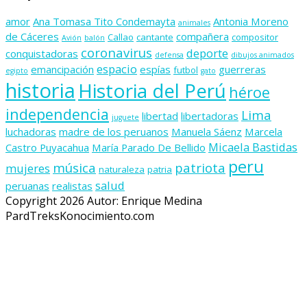
amor
Ana Tomasa Tito Condemayta
Antonia Moreno
animales
de Cáceres
compañera
Callao
cantante
compositor
Avión
balón
coronavirus
deporte
conquistadoras
defensa
dibujos animados
espacio
emancipación
espías
guerreras
futbol
egipto
gato
historia
Historia del Perú
héroe
independencia
Lima
libertad
libertadoras
juguete
luchadoras
madre de los peruanos
Manuela Sáenz
Marcela
Micaela Bastidas
Castro Puyacahua
María Parado De Bellido
peru
música
patriota
mujeres
naturaleza
patria
salud
peruanas
realistas
Copyright 2026 Autor: Enrique Medina
PardTreksKonocimiento.com