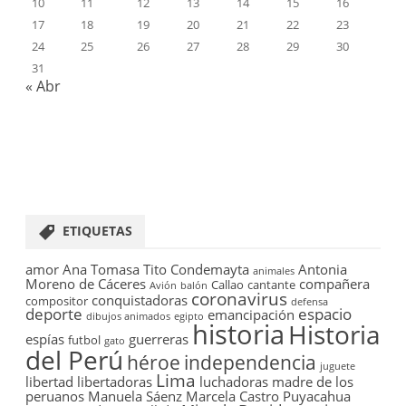
10
11
12
13
14
15
16
17
18
19
20
21
22
23
24
25
26
27
28
29
30
31
« Abr
ETIQUETAS
amor
Ana Tomasa Tito Condemayta
Antonia
animales
Moreno de Cáceres
compañera
Callao
cantante
Avión
balón
coronavirus
conquistadoras
compositor
defensa
deporte
espacio
emancipación
dibujos animados
egipto
historia
Historia
espías
guerreras
futbol
gato
del Perú
héroe
independencia
juguete
Lima
libertad
libertadoras
luchadoras
madre de los
peruanos
Manuela Sáenz
Marcela Castro Puyacahua