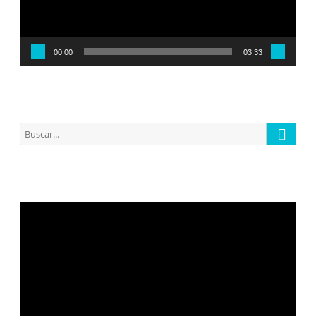
00:00
03:33
Busca
Buscar
por:
Reproductor
de
vídeo