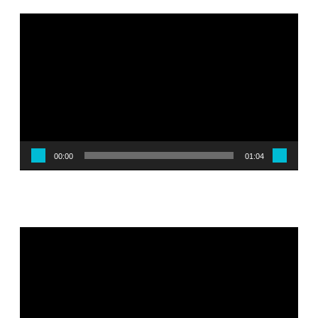
Reproductor
de
vídeo
00:00
01:04
Reproductor
de
vídeo