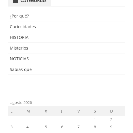
CATEGORÍAS
¿Por qué?
Curiosidades
HISTORIA
Misterios
NOTICIAS
Sabías que
agosto 2026
L
M
X
J
V
S
D
1
2
3
4
5
6
7
8
9