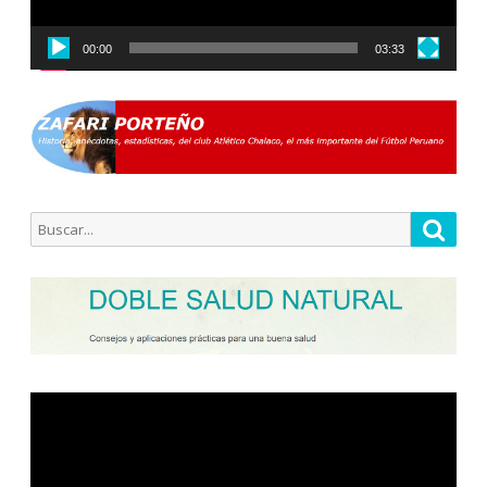
00:00
03:33
Buscar
Busca
por:
Reproductor
de
vídeo