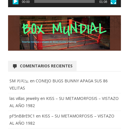
00:00
01:08
COMENTARIOS RECIENTES
SM 카지노
en
CONEJO BUGS BUNNY APAGA SUS 86
VELITAS
las villas jewelry
en
KISS – SU METAMORFOSIS – VISTAZO
AL AÑO 1982
pF5nB8rE9C1
en
KISS – SU METAMORFOSIS – VISTAZO
AL AÑO 1982