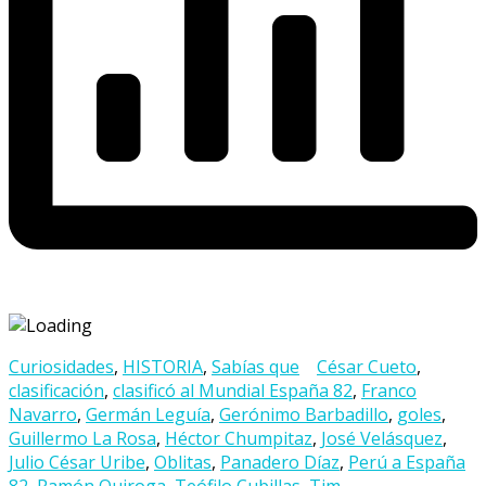
Curiosidades
,
HISTORIA
,
Sabías que
César Cueto
,
clasificación
,
clasificó al Mundial España 82
,
Franco
Navarro
,
Germán Leguía
,
Gerónimo Barbadillo
,
goles
,
Guillermo La Rosa
,
Héctor Chumpitaz
,
José Velásquez
,
Julio César Uribe
,
Oblitas
,
Panadero Díaz
,
Perú a España
82
,
Ramón Quiroga
,
Teófilo Cubillas
,
Tim