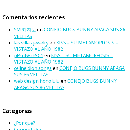
Comentarios recientes
SM 카지노
en
CONEJO BUGS BUNNY APAGA SUS 86
VELITAS
las villas jewelry
en
KISS – SU METAMORFOSIS –
VISTAZO AL AÑO 1982
pF5nB8rE9C1
en
KISS – SU METAMORFOSIS –
VISTAZO AL AÑO 1982
celine dion songs
en
CONEJO BUGS BUNNY APAGA
SUS 86 VELITAS
web design honolulu
en
CONEJO BUGS BUNNY
APAGA SUS 86 VELITAS
Categorías
¿Por qué?
Curiosidades