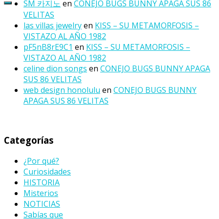
SM 카지노
en
CONEJO BUGS BUNNY APAGA SUS 86
VELITAS
las villas jewelry
en
KISS – SU METAMORFOSIS –
VISTAZO AL AÑO 1982
pF5nB8rE9C1
en
KISS – SU METAMORFOSIS –
VISTAZO AL AÑO 1982
celine dion songs
en
CONEJO BUGS BUNNY APAGA
SUS 86 VELITAS
web design honolulu
en
CONEJO BUGS BUNNY
APAGA SUS 86 VELITAS
Categorías
¿Por qué?
Curiosidades
HISTORIA
Misterios
NOTICIAS
Sabías que