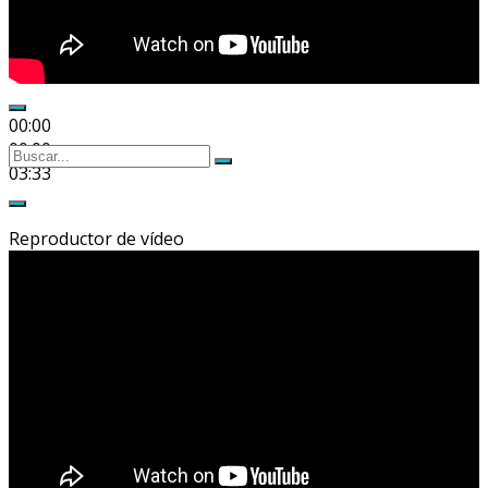
00:00
00:00
Buscar
Buscar
03:33
por:
Reproductor de vídeo