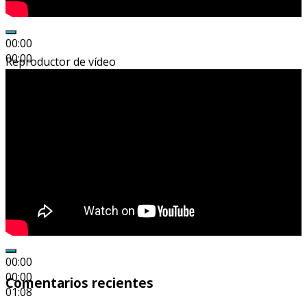
00:00
00:00
Reproductor de vídeo
04:12
00:00
00:00
Comentarios recientes
01:08