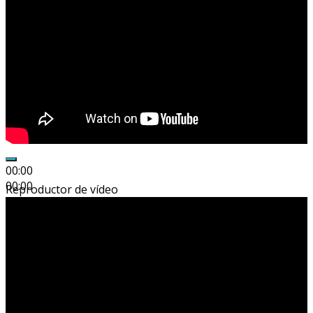
00:00
00:00
Reproductor de vídeo
01:04