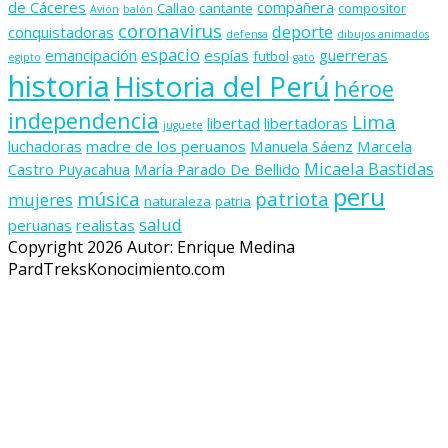
de Cáceres
compañera
Callao
cantante
compositor
Avión
balón
coronavirus
deporte
conquistadoras
defensa
dibujos animados
espacio
emancipación
espías
guerreras
futbol
egipto
gato
historia
Historia del Perú
héroe
independencia
Lima
libertad
libertadoras
juguete
luchadoras
madre de los peruanos
Manuela Sáenz
Marcela
Micaela Bastidas
Castro Puyacahua
María Parado De Bellido
peru
música
patriota
mujeres
naturaleza
patria
salud
peruanas
realistas
Copyright 2026 Autor: Enrique Medina
PardTreksKonocimiento.com