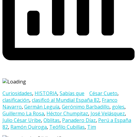
Curiosidades
,
HISTORIA
,
Sabías que
César Cueto
,
clasificación
,
clasificó al Mundial España 82
,
Franco
Navarro
,
Germán Leguía
,
Gerónimo Barbadillo
,
goles
,
Guillermo La Rosa
,
Héctor Chumpitaz
,
José Velásquez
,
Julio César Uribe
,
Oblitas
,
Panadero Díaz
,
Perú a España
82
,
Ramón Quiroga
,
Teófilo Cubillas
,
Tim