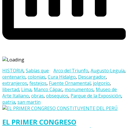
HISTORIA
,
Sabías que
Arco del Triunfo
,
Augusto Leguía
,
centenario
,
colonias
,
Cura Hidalgo
,
Descargador
,
extranjeros
,
festejos
,
Fuente Ornamental
,
jolgorio
,
libertad
,
Lima
,
Manco Cápac
,
monumentos
,
Museo de
Arte Italiano
,
obras
,
obsequios
,
Parque de la Exposición
,
patria
,
san martin
EL PRIMER CONGRESO