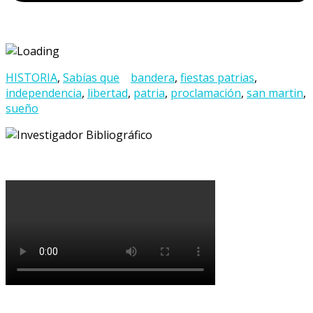
HISTORIA
,
Sabías que
bandera
,
fiestas patrias
,
independencia
,
libertad
,
patria
,
proclamación
,
san martin
,
sueño