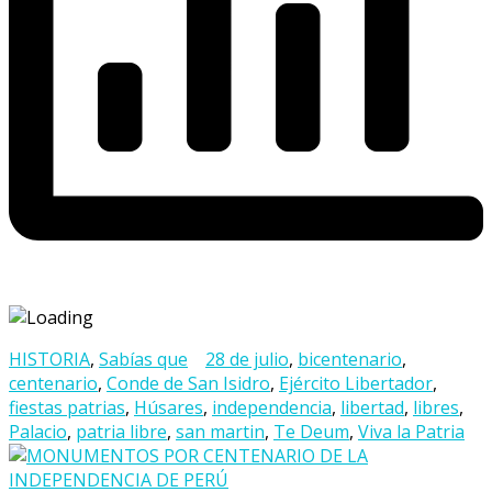
HISTORIA
,
Sabías que
28 de julio
,
bicentenario
,
centenario
,
Conde de San Isidro
,
Ejército Libertador
,
fiestas patrias
,
Húsares
,
independencia
,
libertad
,
libres
,
Palacio
,
patria libre
,
san martin
,
Te Deum
,
Viva la Patria