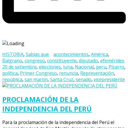
HISTORIA
,
Sabías que
acontecimientos
,
América
,
Balgrano
,
congreso
,
constituyente
,
diputado
,
efemérides
20 de setiembre
,
elecciones
,
luna
,
Nacional
,
peru
,
Pizarro
,
política
,
Primer Congreso
,
renuncia
,
Representación
,
república
,
san martin
,
Santa Cruz
,
senado
,
vicepresidente
PROCLAMACIÓN DE LA
INDEPENDENCIA DEL PERÚ
Para la proclamación de la independencia del Perú el