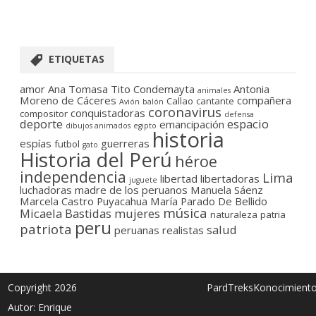
ETIQUETAS
amor
Ana Tomasa Tito Condemayta
Antonia
animales
Moreno de Cáceres
compañera
Callao
cantante
Avión
balón
coronavirus
conquistadoras
compositor
defensa
deporte
espacio
emancipación
dibujos animados
egipto
historia
espías
guerreras
futbol
gato
Historia del Perú
héroe
independencia
Lima
libertad
libertadoras
juguete
luchadoras
madre de los peruanos
Manuela Sáenz
Marcela Castro Puyacahua
María Parado De Bellido
música
Micaela Bastidas
mujeres
naturaleza
patria
peru
patriota
salud
peruanas
realistas
Copyright 2026
PardTreksKonocimient
Autor: Enrique