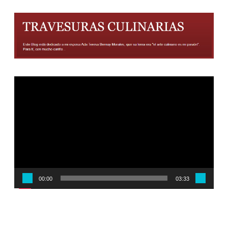
Reproductor
de
vídeo
00:00
03:33