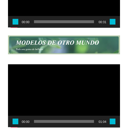
00:00
00:31
Reproductor
de
vídeo
00:00
01:04