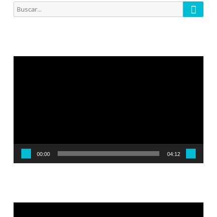
Busca
Buscar
por:
Reproductor
de
vídeo
00:00
04:12
Reproductor
de