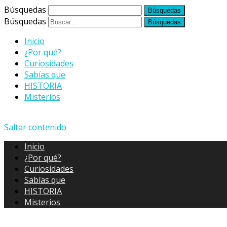
Búsquedas
Búsquedas
Inicio
¿Por qué?
Curiosidades
Sabías que
HISTORIA
Misterios
Saltar contenido
Inicio
¿Por qué?
Curiosidades
Sabías que
HISTORIA
Misterios