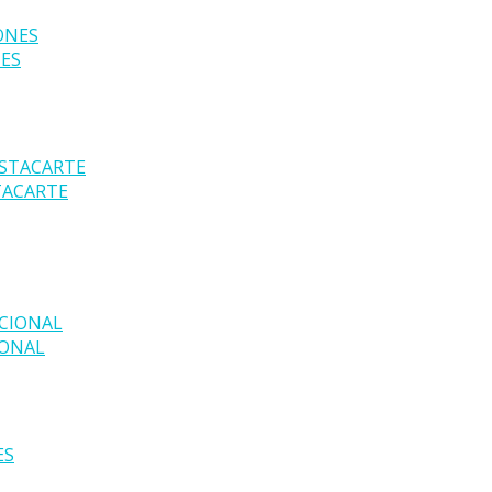
NES
TACARTE
IONAL