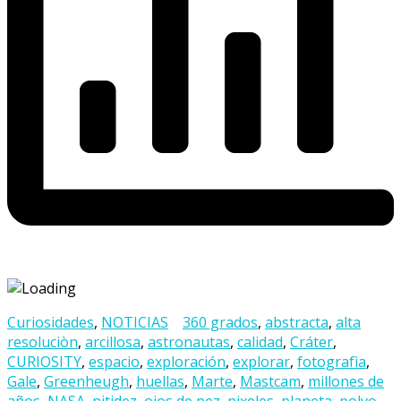
Curiosidades
,
NOTICIAS
360 grados
,
abstracta
,
alta
resoluciòn
,
arcillosa
,
astronautas
,
calidad
,
Cráter
,
CURIOSITY
,
espacio
,
exploración
,
explorar
,
fotografìa
,
Gale
,
Greenheugh
,
huellas
,
Marte
,
Mastcam
,
millones de
años
,
NASA
,
nitidez
,
ojos de pez
,
pixeles
,
planeta
,
polvo
,