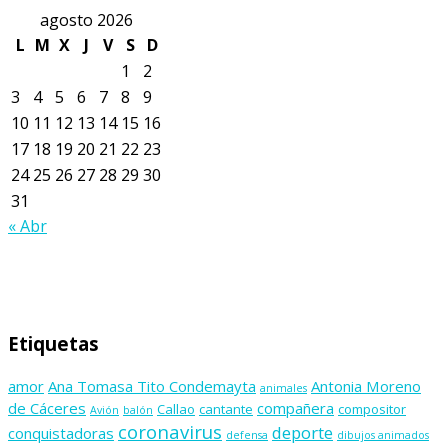
agosto 2026
L
M
X
J
V
S
D
1
2
3
4
5
6
7
8
9
10
11
12
13
14
15
16
17
18
19
20
21
22
23
24
25
26
27
28
29
30
31
« Abr
Etiquetas
amor
Ana Tomasa Tito Condemayta
Antonia Moreno
animales
de Cáceres
compañera
Callao
cantante
compositor
Avión
balón
coronavirus
deporte
conquistadoras
defensa
dibujos animados