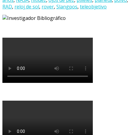
RAD
,
reloj de sol
,
rover
,
Slangpos
,
teleobjetivo