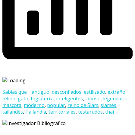
Sabías que
antiguo
,
desconfiados
,
estilizado
,
extraño
,
felino
,
gato
,
Inglaterra
,
inteligentes
,
lanoso
,
legendario
,
mascota
,
moderno
,
popular
,
reino de Siam
,
siamés
,
tailandés
,
Tailandia
,
territoriales
,
testarudos
,
thai