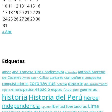
10
11
12
13
14
15
16
17
18
19
20
21
22
23
24
25
26
27
28
29
30
31
« Abr
Etiquetas
amor
Ana Tomasa Tito Condemayta
Antonia Moreno
animales
de Cáceres
compañera
Callao
cantante
compositor
Avión
balón
coronavirus
deporte
conquistadoras
defensa
dibujos animados
espacio
emancipación
espías
guerreras
futbol
egipto
gato
historia
Historia del Perú
héroe
independencia
Lima
libertad
libertadoras
juguete
luchadoras
madre de los peruanos
Manuela Sáenz
Marcela