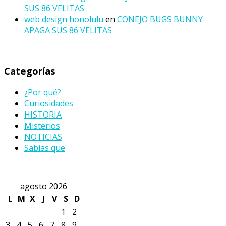
SUS 86 VELITAS
web design honolulu
en
CONEJO BUGS BUNNY
APAGA SUS 86 VELITAS
Categorías
¿Por qué?
Curiosidades
HISTORIA
Misterios
NOTICIAS
Sabías que
agosto 2026
L
M
X
J
V
S
D
1
2
3
4
5
6
7
8
9