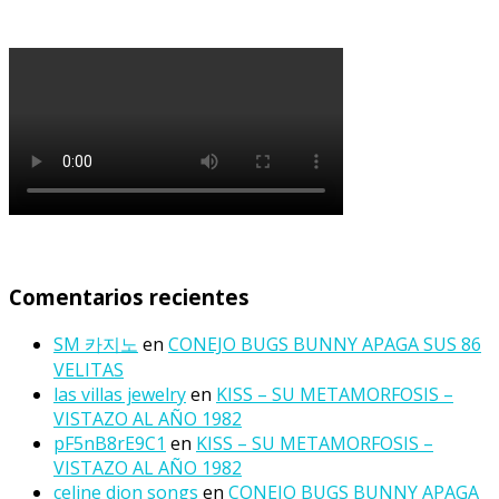
Comentarios recientes
SM 카지노
en
CONEJO BUGS BUNNY APAGA SUS 86
VELITAS
las villas jewelry
en
KISS – SU METAMORFOSIS –
VISTAZO AL AÑO 1982
pF5nB8rE9C1
en
KISS – SU METAMORFOSIS –
VISTAZO AL AÑO 1982
celine dion songs
en
CONEJO BUGS BUNNY APAGA