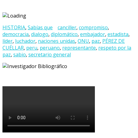
HISTORIA
,
Sabías que
canciller
,
compromiso
,
democracia
,
dialogo
,
diplomático
,
embajador
,
estadista
,
líder
,
luchador
,
naciones unidas
,
ONU
,
paz
,
PÉREZ DE
CUÉLLAR
,
peru
,
peruano
,
representante
,
respeto por la
paz
,
sabio
,
secretario general