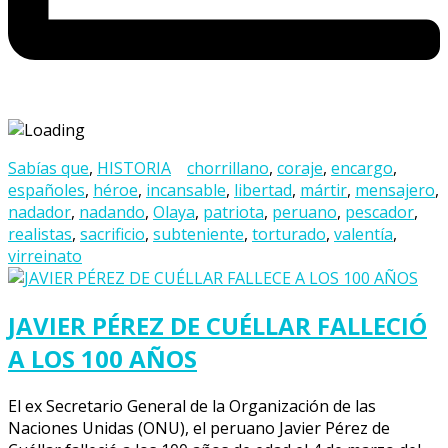
Sabías que
,
HISTORIA
chorrillano
,
coraje
,
encargo
,
españoles
,
héroe
,
incansable
,
libertad
,
mártir
,
mensajero
,
nadador
,
nadando
,
Olaya
,
patriota
,
peruano
,
pescador
,
realistas
,
sacrificio
,
subteniente
,
torturado
,
valentía
,
virreinato
JAVIER PÉREZ DE CUÉLLAR FALLECIÓ
A LOS 100 AÑOS
El ex Secretario General de la Organización de las
Naciones Unidas (ONU), el peruano Javier Pérez de