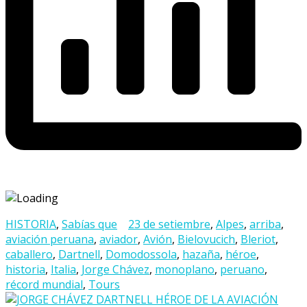
HISTORIA
,
Sabías que
23 de setiembre
,
Alpes
,
arriba
,
aviación peruana
,
aviador
,
Avión
,
Bielovucich
,
Bleriot
,
caballero
,
Dartnell
,
Domodossola
,
hazaña
,
héroe
,
historia
,
Italia
,
Jorge Chávez
,
monoplano
,
peruano
,
récord mundial
,
Tours