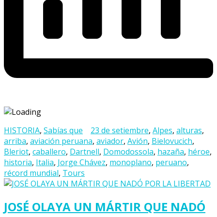
HISTORIA
,
Sabías que
23 de setiembre
,
Alpes
,
alturas
,
arriba
,
aviación peruana
,
aviador
,
Avión
,
Bielovucich
,
Bleriot
,
caballero
,
Dartnell
,
Domodossola
,
hazaña
,
héroe
,
historia
,
Italia
,
Jorge Chávez
,
monoplano
,
peruano
,
récord mundial
,
Tours
JOSÉ OLAYA UN MÁRTIR QUE NADÓ