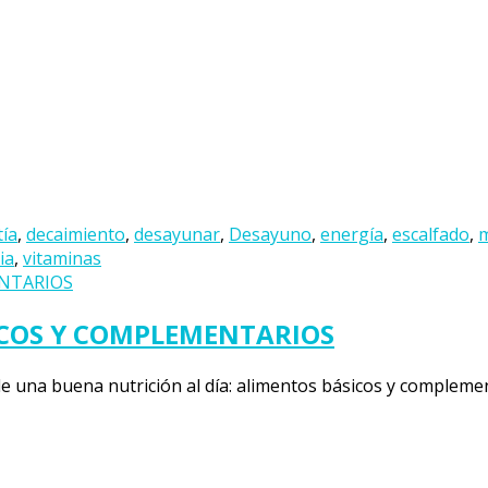
tía
,
decaimiento
,
desayunar
,
Desayuno
,
energía
,
escalfado
,
m
ia
,
vitaminas
ICOS Y COMPLEMENTARIOS
 una buena nutrición al día: alimentos básicos y complement