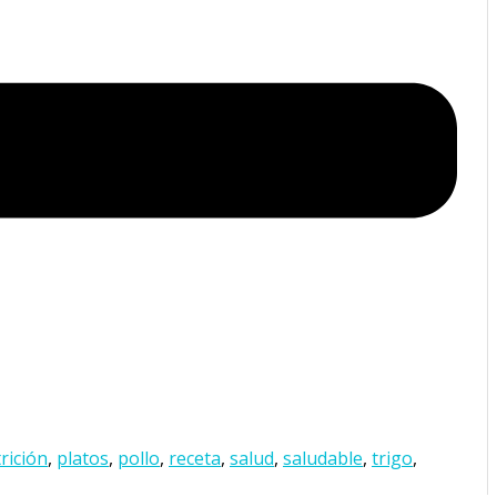
rición
,
platos
,
pollo
,
receta
,
salud
,
saludable
,
trigo
,