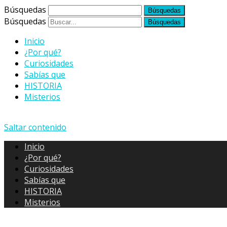
Búsquedas
Búsquedas
Inicio
¿Por qué?
Curiosidades
Sabías que
HISTORIA
Misterios
Saltar contenido
Inicio
¿Por qué?
Curiosidades
Sabías que
HISTORIA
Misterios