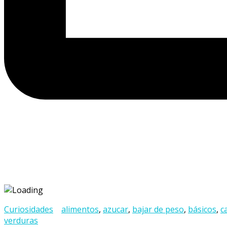
Curiosidades
alimentos
,
azucar
,
bajar de peso
,
básicos
,
c
verduras