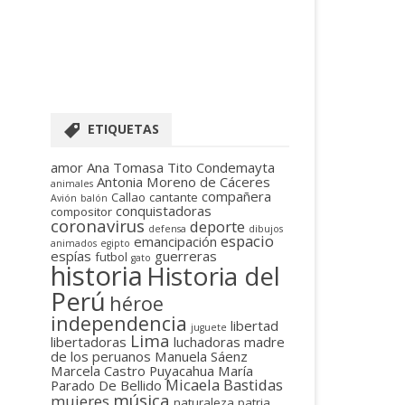
ETIQUETAS
amor
Ana Tomasa Tito Condemayta
Antonia Moreno de Cáceres
animales
compañera
Callao
cantante
Avión
balón
conquistadoras
compositor
coronavirus
deporte
defensa
dibujos
espacio
emancipación
animados
egipto
espías
guerreras
futbol
gato
historia
Historia del
Perú
héroe
independencia
libertad
juguete
Lima
libertadoras
luchadoras
madre
de los peruanos
Manuela Sáenz
Marcela Castro Puyacahua
María
Micaela Bastidas
Parado De Bellido
música
mujeres
naturaleza
patria