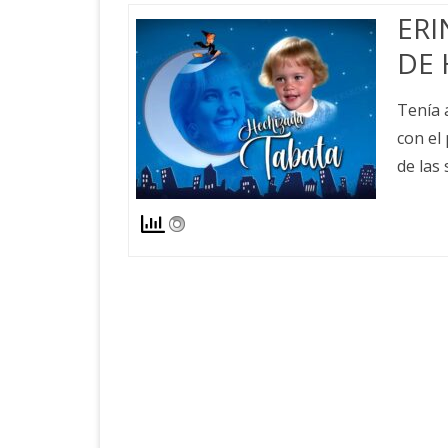
ERI
DE 
Tenía 
con el
de las