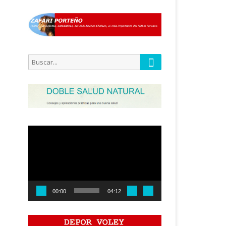
Buscar
Buscar
por:
Reproductor
de
vídeo
00:00
04:12