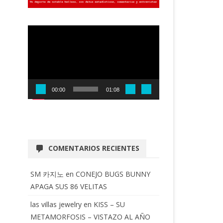
Reproductor
de
vídeo
00:00
01:08
COMENTARIOS RECIENTES
SM 카지노
en
CONEJO BUGS BUNNY
APAGA SUS 86 VELITAS
las villas jewelry
en
KISS – SU
METAMORFOSIS – VISTAZO AL AÑO