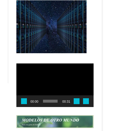
Reproductor
de
vídeo
00:00
00:31