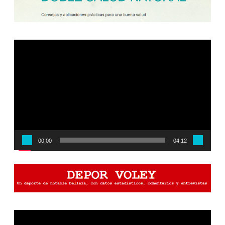
Reproductor
de
vídeo
00:00
04:12
Reproductor
de