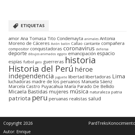
ETIQUETAS
amor
Ana Tomasa Tito Condemayta
Antonia
animales
Moreno de Cáceres
compañera
Callao
cantante
Avión
balón
coronavirus
conquistadoras
compositor
defensa
deporte
espacio
emancipación
dibujos animados
egipto
historia
espías
guerreras
futbol
gato
Historia del Perú
héroe
independencia
Lima
libertad
libertadoras
juguete
luchadoras
madre de los peruanos
Manuela Sáenz
Marcela Castro Puyacahua
María Parado De Bellido
música
Micaela Bastidas
mujeres
naturaleza
patria
peru
patriota
salud
peruanas
realistas
Copyright 2026
PardTreksKonocimient
Autor: Enrique