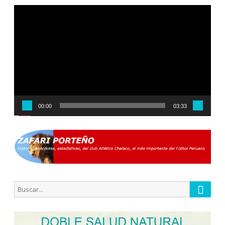
Reproductor
de
vídeo
00:00
03:33
Busca
Buscar
por: