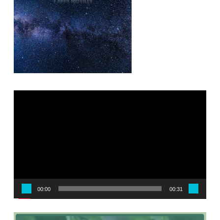
Reproductor
de
vídeo
00:00
00:31