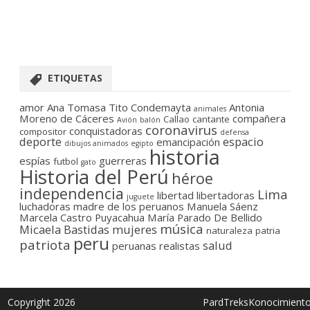
ETIQUETAS
amor
Ana Tomasa Tito Condemayta
Antonia
animales
Moreno de Cáceres
compañera
Callao
cantante
Avión
balón
coronavirus
conquistadoras
compositor
defensa
deporte
espacio
emancipación
dibujos animados
egipto
historia
espías
guerreras
futbol
gato
Historia del Perú
héroe
independencia
Lima
libertad
libertadoras
juguete
luchadoras
madre de los peruanos
Manuela Sáenz
Marcela Castro Puyacahua
María Parado De Bellido
música
Micaela Bastidas
mujeres
naturaleza
patria
peru
patriota
salud
peruanas
realistas
Copyright 2026
PardTreksKonocimient