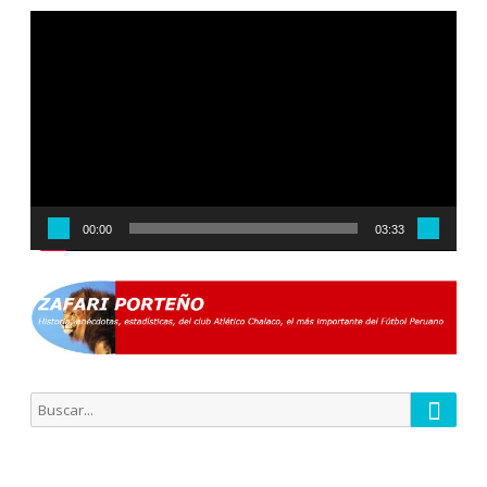
Reproductor
de
vídeo
00:00
03:33
Busca
Buscar
por: