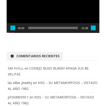
00:00
01:08
COMENTARIOS RECIENTES
SM 카지노
en
CONEJO BUGS BUNNY APAGA SUS 86
VELITAS
las villas jewelry
en
KISS – SU METAMORFOSIS – VISTAZO
AL AÑO 1982
pF5nB8rE9C1
en
KISS – SU METAMORFOSIS – VISTAZO
AL AÑO 1982