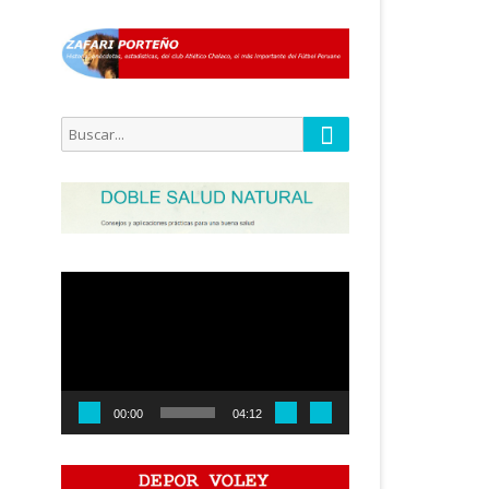
Buscar
Buscar
por:
Reproductor
de
vídeo
00:00
04:12