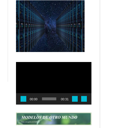
Reproductor
de
vídeo
00:00
00:31