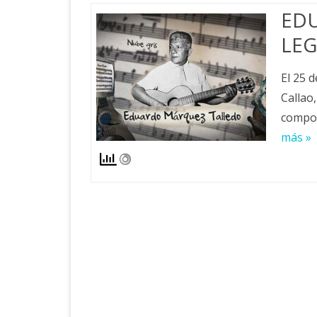
ED
LEG
El 25 
Callao
compos
más »