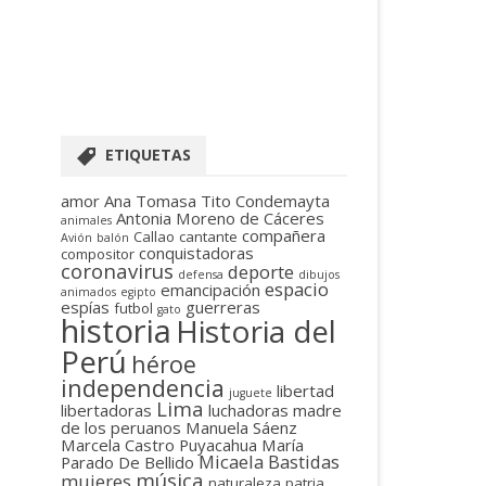
ETIQUETAS
amor
Ana Tomasa Tito Condemayta
Antonia Moreno de Cáceres
animales
compañera
Callao
cantante
Avión
balón
conquistadoras
compositor
coronavirus
deporte
defensa
dibujos
espacio
emancipación
animados
egipto
espías
guerreras
futbol
gato
historia
Historia del
Perú
héroe
independencia
libertad
juguete
Lima
libertadoras
luchadoras
madre
de los peruanos
Manuela Sáenz
Marcela Castro Puyacahua
María
Micaela Bastidas
Parado De Bellido
música
mujeres
naturaleza
patria