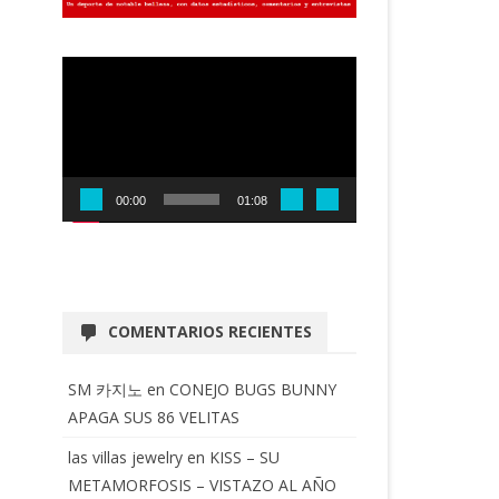
Reproductor
de
vídeo
00:00
01:08
COMENTARIOS RECIENTES
SM 카지노
en
CONEJO BUGS BUNNY
APAGA SUS 86 VELITAS
las villas jewelry
en
KISS – SU
METAMORFOSIS – VISTAZO AL AÑO