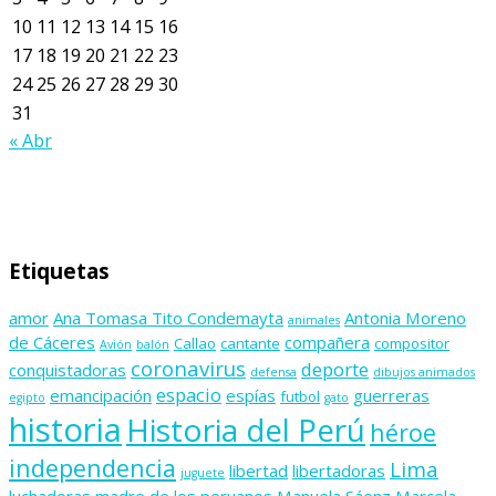
10
11
12
13
14
15
16
17
18
19
20
21
22
23
24
25
26
27
28
29
30
31
« Abr
Etiquetas
amor
Ana Tomasa Tito Condemayta
Antonia Moreno
animales
de Cáceres
compañera
Callao
cantante
compositor
Avión
balón
coronavirus
deporte
conquistadoras
defensa
dibujos animados
espacio
emancipación
espías
guerreras
futbol
egipto
gato
historia
Historia del Perú
héroe
independencia
Lima
libertad
libertadoras
juguete
luchadoras
madre de los peruanos
Manuela Sáenz
Marcela