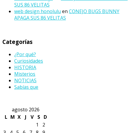
SUS 86 VELITAS
web design honolulu
en
CONEJO BUGS BUNNY
APAGA SUS 86 VELITAS
Categorías
¿Por qué?
Curiosidades
HISTORIA
Misterios
NOTICIAS
Sabías que
agosto 2026
L
M
X
J
V
S
D
1
2
3
4
5
6
7
8
9