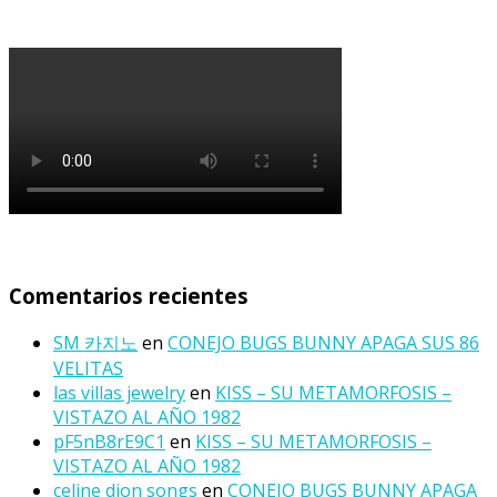
Comentarios recientes
SM 카지노
en
CONEJO BUGS BUNNY APAGA SUS 86
VELITAS
las villas jewelry
en
KISS – SU METAMORFOSIS –
VISTAZO AL AÑO 1982
pF5nB8rE9C1
en
KISS – SU METAMORFOSIS –
VISTAZO AL AÑO 1982
celine dion songs
en
CONEJO BUGS BUNNY APAGA