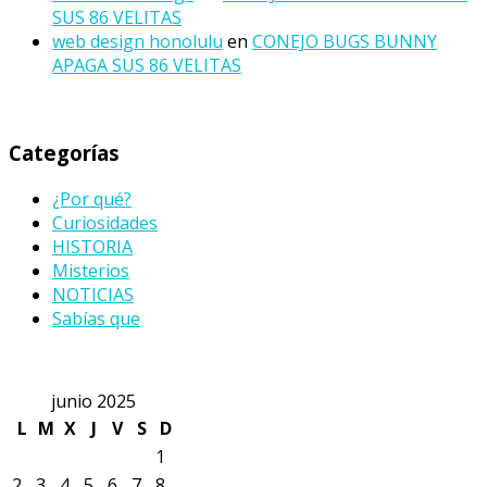
SUS 86 VELITAS
web design honolulu
en
CONEJO BUGS BUNNY
APAGA SUS 86 VELITAS
Categorías
¿Por qué?
Curiosidades
HISTORIA
Misterios
NOTICIAS
Sabías que
junio 2025
L
M
X
J
V
S
D
1
2
3
4
5
6
7
8