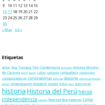
9
10
11
12
13
14
15
16
17
18
19
20
21
22
23
24
25
26
27
28
29
30
« May
Jul »
Etiquetas
amor
Ana Tomasa Tito Condemayta
Antonia Moreno
animales
de Cáceres
compañera
Callao
cantante
compositor
Avión
balón
coronavirus
deporte
conquistadoras
defensa
dibujos animados
espacio
emancipación
espías
guerreras
futbol
egipto
gato
historia
Historia del Perú
héroe
independencia
Lima
libertad
libertadoras
juguete
luchadoras
madre de los peruanos
Manuela Sáenz
Marcela