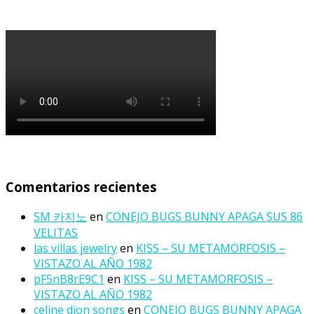
Comentarios recientes
SM 카지노
en
CONEJO BUGS BUNNY APAGA SUS 86
VELITAS
las villas jewelry
en
KISS – SU METAMORFOSIS –
VISTAZO AL AÑO 1982
pF5nB8rE9C1
en
KISS – SU METAMORFOSIS –
VISTAZO AL AÑO 1982
celine dion songs
en
CONEJO BUGS BUNNY APAGA