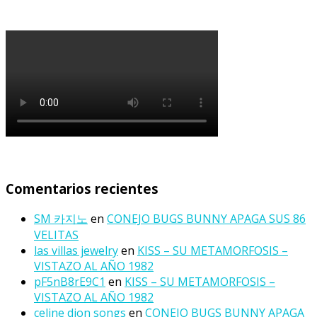
Comentarios recientes
SM 카지노
en
CONEJO BUGS BUNNY APAGA SUS 86
VELITAS
las villas jewelry
en
KISS – SU METAMORFOSIS –
VISTAZO AL AÑO 1982
pF5nB8rE9C1
en
KISS – SU METAMORFOSIS –
VISTAZO AL AÑO 1982
celine dion songs
en
CONEJO BUGS BUNNY APAGA