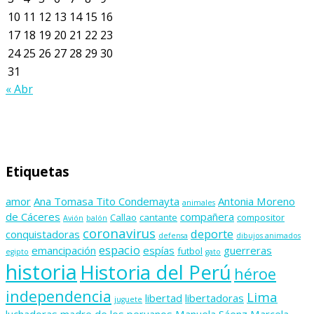
10
11
12
13
14
15
16
17
18
19
20
21
22
23
24
25
26
27
28
29
30
31
« Abr
Etiquetas
amor
Ana Tomasa Tito Condemayta
Antonia Moreno
animales
de Cáceres
compañera
Callao
cantante
compositor
Avión
balón
coronavirus
deporte
conquistadoras
defensa
dibujos animados
espacio
emancipación
espías
guerreras
futbol
egipto
gato
historia
Historia del Perú
héroe
independencia
Lima
libertad
libertadoras
juguete
luchadoras
madre de los peruanos
Manuela Sáenz
Marcela