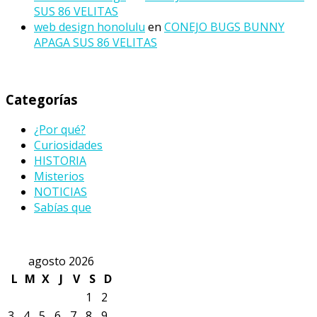
SUS 86 VELITAS
web design honolulu
en
CONEJO BUGS BUNNY
APAGA SUS 86 VELITAS
Categorías
¿Por qué?
Curiosidades
HISTORIA
Misterios
NOTICIAS
Sabías que
agosto 2026
L
M
X
J
V
S
D
1
2
3
4
5
6
7
8
9