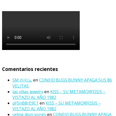
Comentarios recientes
SM 카지노
en
CONEJO BUGS BUNNY APAGA SUS 86
VELITAS
las villas jewelry
en
KISS – SU METAMORFOSIS –
VISTAZO AL AÑO 1982
pF5nB8rE9C1
en
KISS – SU METAMORFOSIS –
VISTAZO AL AÑO 1982
celine dion songs
en
CONEJO BUGS BUNNY APAGA