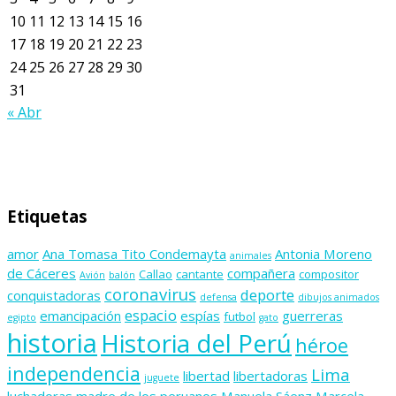
10
11
12
13
14
15
16
17
18
19
20
21
22
23
24
25
26
27
28
29
30
31
« Abr
Etiquetas
amor
Ana Tomasa Tito Condemayta
Antonia Moreno
animales
de Cáceres
compañera
Callao
cantante
compositor
Avión
balón
coronavirus
deporte
conquistadoras
defensa
dibujos animados
espacio
emancipación
espías
guerreras
futbol
egipto
gato
historia
Historia del Perú
héroe
independencia
Lima
libertad
libertadoras
juguete
luchadoras
madre de los peruanos
Manuela Sáenz
Marcela