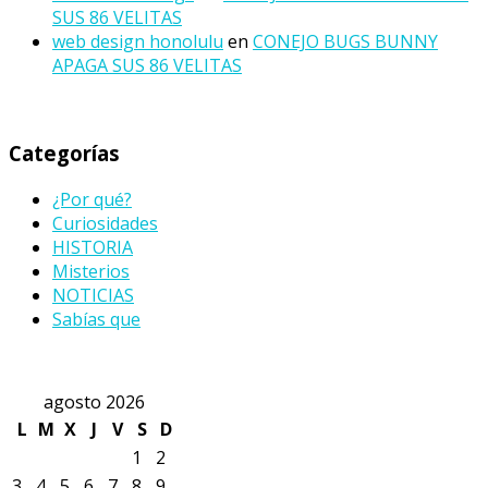
SUS 86 VELITAS
web design honolulu
en
CONEJO BUGS BUNNY
APAGA SUS 86 VELITAS
Categorías
¿Por qué?
Curiosidades
HISTORIA
Misterios
NOTICIAS
Sabías que
agosto 2026
L
M
X
J
V
S
D
1
2
3
4
5
6
7
8
9