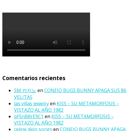
Comentarios recientes
SM 카지노
en
CONEJO BUGS BUNNY APAGA SUS 86
VELITAS
las villas jewelry
en
KISS – SU METAMORFOSIS –
VISTAZO AL AÑO 1982
pF5nB8rE9C1
en
KISS – SU METAMORFOSIS –
VISTAZO AL AÑO 1982
celine dion songs
en
CONEJO BUGS BUNNY APAGA