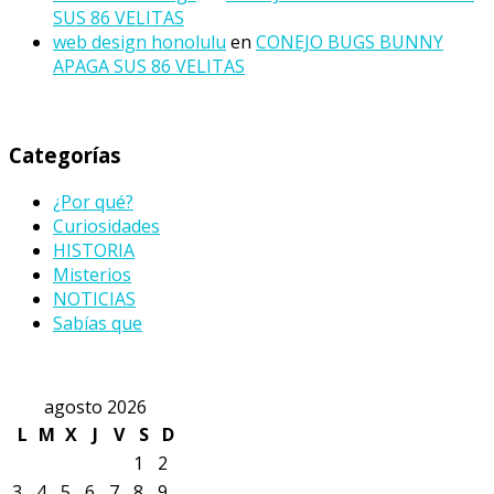
SUS 86 VELITAS
web design honolulu
en
CONEJO BUGS BUNNY
APAGA SUS 86 VELITAS
Categorías
¿Por qué?
Curiosidades
HISTORIA
Misterios
NOTICIAS
Sabías que
agosto 2026
L
M
X
J
V
S
D
1
2
3
4
5
6
7
8
9