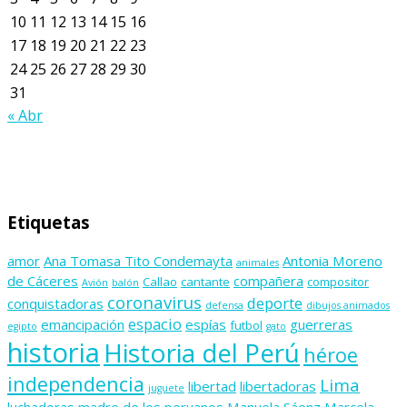
10
11
12
13
14
15
16
17
18
19
20
21
22
23
24
25
26
27
28
29
30
31
« Abr
Etiquetas
amor
Ana Tomasa Tito Condemayta
Antonia Moreno
animales
de Cáceres
compañera
Callao
cantante
compositor
Avión
balón
coronavirus
deporte
conquistadoras
defensa
dibujos animados
espacio
emancipación
espías
guerreras
futbol
egipto
gato
historia
Historia del Perú
héroe
independencia
Lima
libertad
libertadoras
juguete
luchadoras
madre de los peruanos
Manuela Sáenz
Marcela