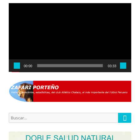
Reproductor
de
vídeo
00:00
03:33
Busca
Buscar
por: