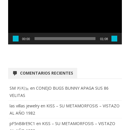
00:00
01:08
COMENTARIOS RECIENTES
SM 카지노
en
CONEJO BUGS BUNNY APAGA SUS 86
VELITAS
las villas jewelry
en
KISS – SU METAMORFOSIS – VISTAZO
AL AÑO 1982
pF5nB8rE9C1
en
KISS – SU METAMORFOSIS – VISTAZO