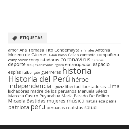
ETIQUETAS
amor
Ana Tomasa Tito Condemayta
Antonia
animales
Moreno de Cáceres
compañera
Callao
cantante
Avión
balón
coronavirus
conquistadoras
compositor
defensa
deporte
espacio
emancipación
dibujos animados
egipto
historia
espías
guerreras
futbol
gato
Historia del Perú
héroe
independencia
Lima
libertad
libertadoras
juguete
luchadoras
madre de los peruanos
Manuela Sáenz
Marcela Castro Puyacahua
María Parado De Bellido
música
Micaela Bastidas
mujeres
naturaleza
patria
peru
patriota
salud
peruanas
realistas