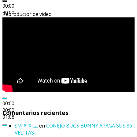
00:00
00:00
Reproductor de vídeo
04:12
00:00
00:00
Comentarios recientes
01:08
SM 카지노
en
CONEJO BUGS BUNNY APAGA SUS 86
VELITAS