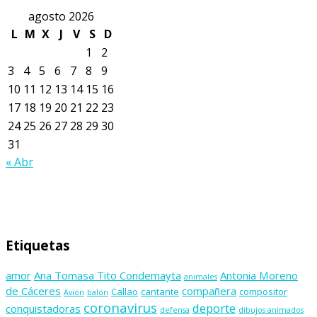
agosto 2026
L
M
X
J
V
S
D
1
2
3
4
5
6
7
8
9
10
11
12
13
14
15
16
17
18
19
20
21
22
23
24
25
26
27
28
29
30
31
« Abr
Etiquetas
amor
Ana Tomasa Tito Condemayta
Antonia Moreno
animales
de Cáceres
compañera
Callao
cantante
compositor
Avión
balón
coronavirus
deporte
conquistadoras
defensa
dibujos animados