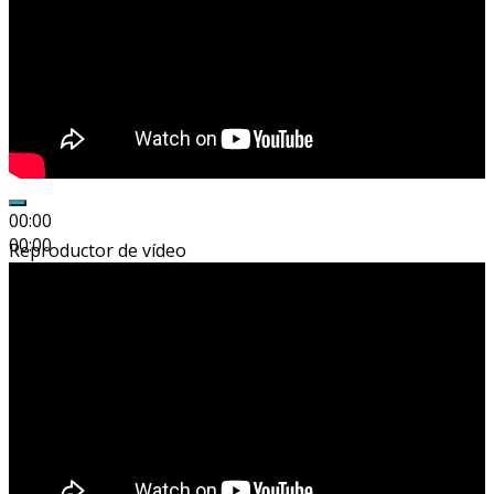
00:00
00:00
Reproductor de vídeo
01:04