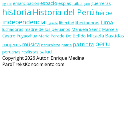
espacio
emancipación
espías
guerreras
futbol
egipto
gato
historia
Historia del Perú
héroe
independencia
Lima
libertad
libertadoras
juguete
luchadoras
madre de los peruanos
Manuela Sáenz
Marcela
Micaela Bastidas
Castro Puyacahua
María Parado De Bellido
peru
música
patriota
mujeres
naturaleza
patria
salud
peruanas
realistas
Copyright 2026 Autor: Enrique Medina
PardTreksKonocimiento.com