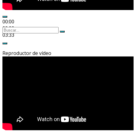
00:00
00:00
Buscar
Buscar
03:33
por:
Reproductor de vídeo