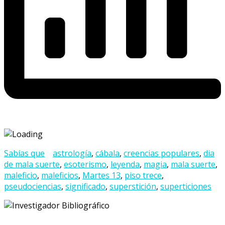
Sabías que
astrología
,
cábala
,
creencias populares
,
dia
de mala suerte
,
esoterismo
,
leyenda
,
magia
,
mala suerte
,
maleficio
,
maleficios
,
Martes 13
,
piso trece
,
pseudociencias
,
significado
,
superstición
,
superticiones