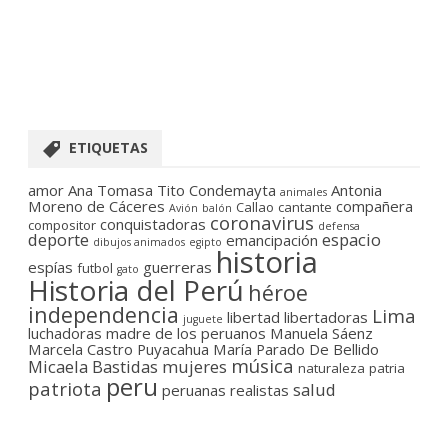
ETIQUETAS
amor
Ana Tomasa Tito Condemayta
Antonia
animales
Moreno de Cáceres
compañera
Callao
cantante
Avión
balón
coronavirus
conquistadoras
compositor
defensa
deporte
espacio
emancipación
dibujos animados
egipto
historia
espías
guerreras
futbol
gato
Historia del Perú
héroe
independencia
Lima
libertad
libertadoras
juguete
luchadoras
madre de los peruanos
Manuela Sáenz
Marcela Castro Puyacahua
María Parado De Bellido
música
Micaela Bastidas
mujeres
naturaleza
patria
peru
patriota
salud
peruanas
realistas