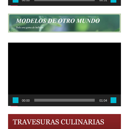
00:00
00:31
Reproductor
de
vídeo
00:00
01:04