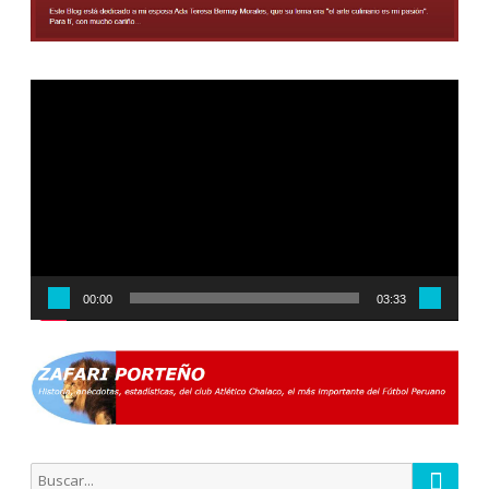
Reproductor
de
vídeo
00:00
03:33
Busca
Buscar