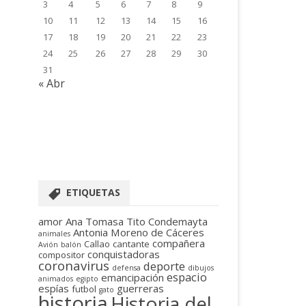
3
4
5
6
7
8
9
10
11
12
13
14
15
16
17
18
19
20
21
22
23
24
25
26
27
28
29
30
31
« Abr
ETIQUETAS
amor
Ana Tomasa Tito Condemayta
Antonia Moreno de Cáceres
animales
compañera
Callao
cantante
Avión
balón
conquistadoras
compositor
coronavirus
deporte
defensa
dibujos
espacio
emancipación
animados
egipto
espías
guerreras
futbol
gato
historia
Historia del