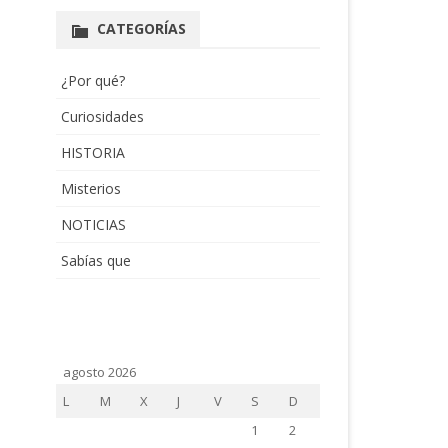
CATEGORÍAS
¿Por qué?
Curiosidades
HISTORIA
Misterios
NOTICIAS
Sabías que
agosto 2026
L
M
X
J
V
S
D
1
2