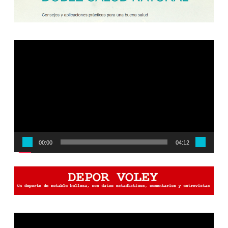
Reproductor
de
vídeo
00:00
04:12
Reproductor
de