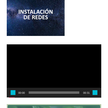
Reproductor
de
vídeo
00:00
00:31