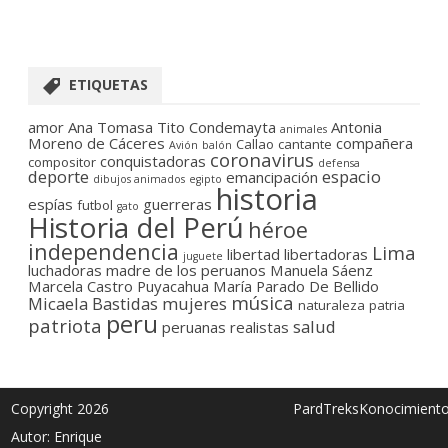
ETIQUETAS
amor
Ana Tomasa Tito Condemayta
Antonia
animales
Moreno de Cáceres
compañera
Callao
cantante
Avión
balón
coronavirus
conquistadoras
compositor
defensa
deporte
espacio
emancipación
dibujos animados
egipto
historia
espías
guerreras
futbol
gato
Historia del Perú
héroe
independencia
Lima
libertad
libertadoras
juguete
luchadoras
madre de los peruanos
Manuela Sáenz
Marcela Castro Puyacahua
María Parado De Bellido
música
Micaela Bastidas
mujeres
naturaleza
patria
peru
patriota
salud
peruanas
realistas
Copyright 2026
PardTreksKonocimient
Autor: Enrique