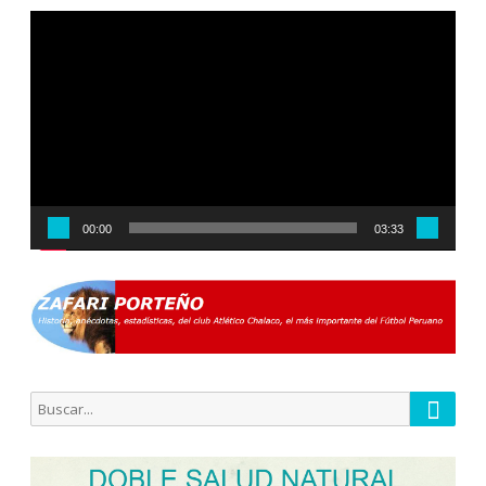
Reproductor
de
vídeo
00:00
03:33
Busca
Buscar
por: