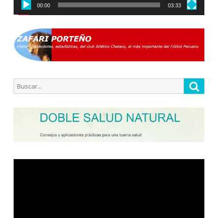
00:00
03:33
Buscar
Busca
por:
Reproductor
de
vídeo