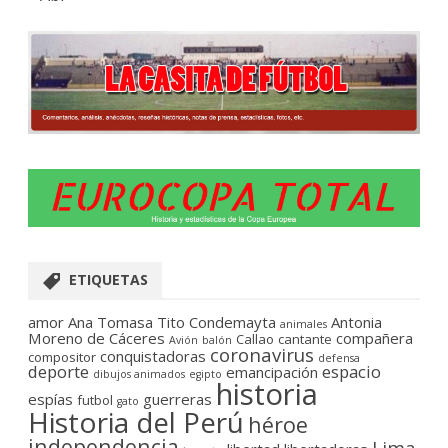
ETIQUETAS
amor
Ana Tomasa Tito Condemayta
Antonia
animales
Moreno de Cáceres
compañera
Callao
cantante
Avión
balón
coronavirus
conquistadoras
compositor
defensa
deporte
espacio
emancipación
dibujos animados
egipto
historia
espías
guerreras
futbol
gato
Historia del Perú
héroe
independencia
Lima