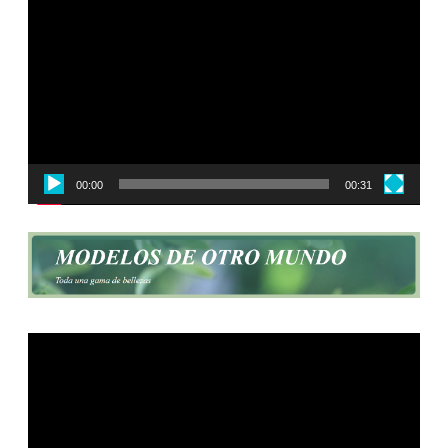
de
vídeo
00:00
00:31
Reproductor
de
vídeo