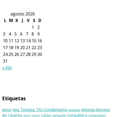
agosto 2026
L
M
X
J
V
S
D
1
2
3
4
5
6
7
8
9
10
11
12
13
14
15
16
17
18
19
20
21
22
23
24
25
26
27
28
29
30
31
« Abr
Etiquetas
amor
Ana Tomasa Tito Condemayta
Antonia Moreno
animales
de Cáceres
compañera
Callao
cantante
compositor
Avión
balón