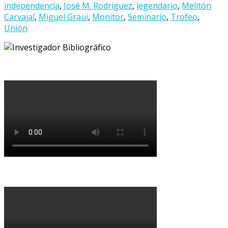
independencia
,
José M. Rodríguez
,
legendario
,
Melitón
Carvajal
,
Miguel Graui
,
Monitor
,
Seminario
,
Trofeo
,
Unión