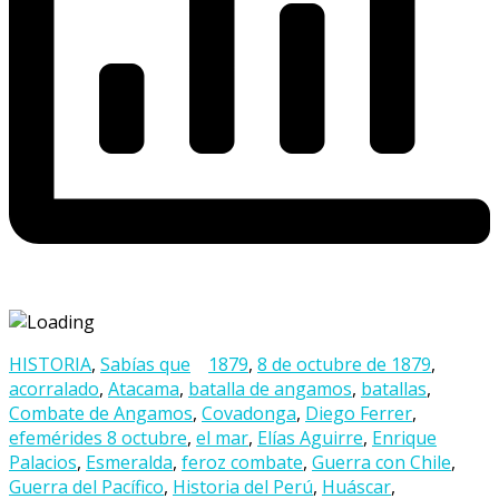
HISTORIA
,
Sabías que
1879
,
8 de octubre de 1879
,
acorralado
,
Atacama
,
batalla de angamos
,
batallas
,
Combate de Angamos
,
Covadonga
,
Diego Ferrer
,
efemérides 8 octubre
,
el mar
,
Elías Aguirre
,
Enrique
Palacios
,
Esmeralda
,
feroz combate
,
Guerra con Chile
,
Guerra del Pacífico
,
Historia del Perú
,
Huáscar
,