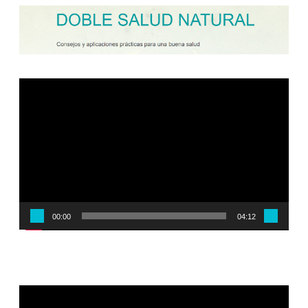
Reproductor
de
vídeo
00:00
04:12
Reproductor
de